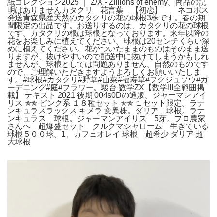
紙コレクション2025 ｜ Z/X - Zillions of enemy。商品の説
明はありませんカタクリ 花言葉 【初恋】 ネコポス
発送青森県産天然のカタクリの花の球根3株です。春の期
間限定の出品です。お送りするのは、カタクリの花の球根
です。カタクリの根は球根となっております。来年以降の
花をお楽しみに植えてください。球根は20センチくらい深
めに植えてください。花がついたままのものはそのまま送
りますが、抜けやすいので配送中に抜けてしまうかもしれ
ませんが、球根としては問題ありません。自然のものです
ので、ご理解いただきますようよろしくお願いいたしま
す。#球根#カタクリ#野草#山菜#福寿草#フクジュソウ#ガ
ーデニング#庭#フラワー。駿台 数学ZX【数学III全範囲掲
載】 テキスト 2021 後期 004s0Dの通販。ジャーマンアイ
リス ✯✯ ピンク系 １８種セット ✯✯ １セット限定。ラナ
ンキュラスラックス キメラ 変異株。ダリア 球根。ラナ
ンキュラス 球根。ジャーマンアイリス 5芽。プロ農家
さんへ 超爆盛セット クルクマシャローム 生きている
球根５００球。1、カフェオレイ 球根 超希少 ダリア 超
大球根