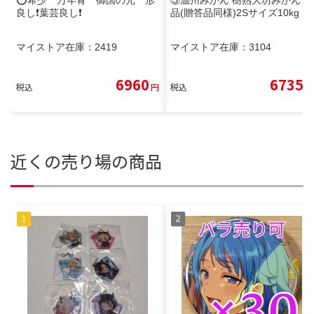
良し❗️葉芸良し❗️
品(贈答品同様)2Sサイズ10kg
マイストア在庫：
2419
マイストア在庫：
3104
6960
6735
税込
円
税込
円
近くの売り場の商品