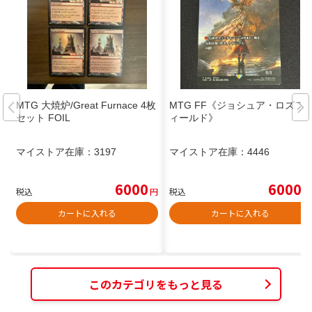
MTG 大焼炉/Great Furnace 4枚
MTG FF《ジョシュア・ロズフ
セット FOIL
ィールド》
マイストア在庫：
3197
マイストア在庫：
4446
6000
6000
税込
円
税込
円
カートに入れる
カートに入れる
このカテゴリをもっと見る