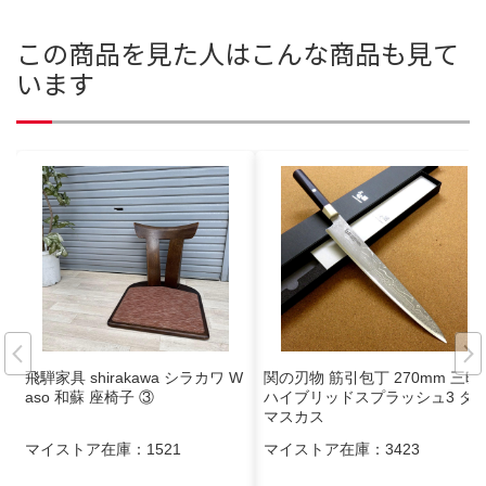
この商品を見た人はこんな商品も見て
います
飛騨家具 shirakawa シラカワ W
関の刃物 筋引包丁 270mm 三昧
aso 和蘇 座椅子 ③
ハイブリッドスプラッシュ3 ダ
マスカス
マイストア在庫：
1521
マイストア在庫：
3423