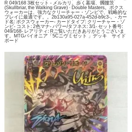
R 049/168 3枚セット - メルカリ。歩く墓場、髑髏茨
(Skullbriar, the Walking Grave) · Double Masters。ポクス
ウォーカーは、強力なクリーチャー・ゾンビで、戦略的な
プレイに最適です。。2b130a95-027a-452d-b9c3-。- カー
ド名: ポクスウォーカー- カードタイプ: クリーチャー・ゾ
ンビ- コスト: 2色マナ- パワー/タフネス: 3/1- セット番号:
049/168- レアリティ: Rご覧いただきありがとうございま
す。MTGパイオニア「5Cニヴミゼット 」デッキ サイド
ボード