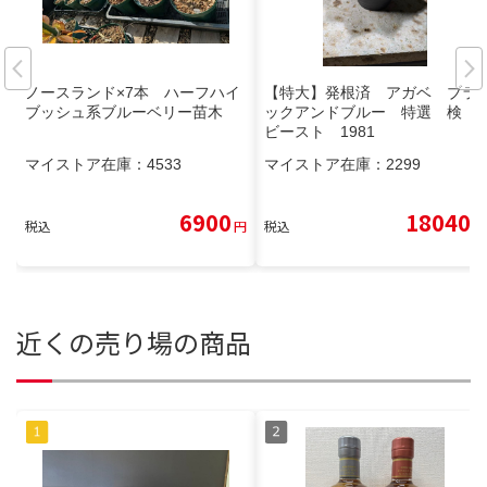
ノースランド×7本 ハーフハイ
【特大】発根済 アガベ ブラ
ブッシュ系ブルーベリー苗木
ックアンドブルー 特選 検
ビースト 1981
マイストア在庫：
4533
マイストア在庫：
2299
6900
18040
税込
円
税込
円
近くの売り場の商品