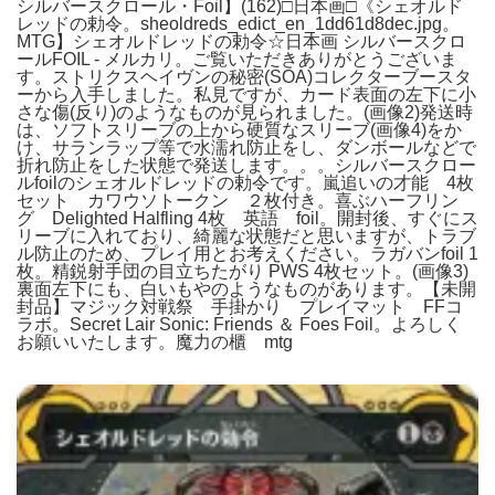
シルバースクロール・Foil】(162)□日本画□《シェオルド
レッドの勅令。sheoldreds_edict_en_1dd61d8dec.jpg。
MTG】シェオルドレッドの勅令☆日本画 シルバースクロ
ールFOIL - メルカリ。ご覧いただきありがとうございま
す。ストリクスヘイヴンの秘密(SOA)コレクターブースタ
ーから入手しました。私見ですが、カード表面の左下に小
さな傷(反り)のようなものが見られました。(画像2)発送時
は、ソフトスリーブの上から硬質なスリーブ(画像4)をか
け、サランラップ等で水濡れ防止をし、ダンボールなどで
折れ防止をした状態で発送します。。。シルバースクロー
ルfoilのシェオルドレッドの勅令です。嵐追いの才能 4枚
セット カワウソトークン ２枚付き。喜ぶハーフリン
グ Delighted Halfling 4枚 英語 foil。開封後、すぐにス
リーブに入れており、綺麗な状態だと思いますが、トラブ
ル防止のため、プレイ用とお考えください。ラガバンfoil 1
枚。精鋭射手団の目立ちたがり PWS 4枚セット。(画像3)
裏面左下にも、白いもやのようなものがあります。【未開
封品】マジック対戦祭 手掛かり プレイマット FFコ
ラボ。Secret Lair Sonic: Friends ＆ Foes Foil。よろしく
お願いいたします。魔力の櫃 mtg