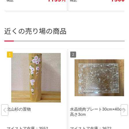
近くの売り場の商品
北山杉の置物
水晶焼肉プレート30cm×40cm
高さ3cm
マイストア在庫：
3552
マイストア在庫：
3672