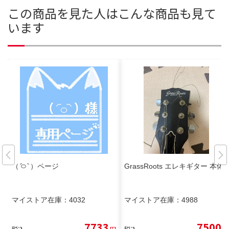
この商品を見た人はこんな商品も見て
います
（ ᷇࿀ ᷆ ）ページ
GrassRoots エレキギター 本体
マイストア在庫：
4032
マイストア在庫：
4988
7733
7500
税込
円
税込
円