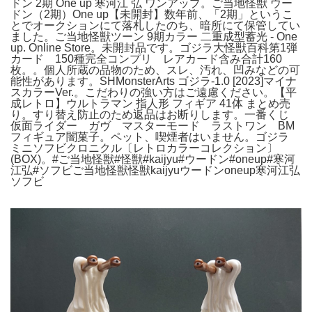
ドン 2期 One up 寒河江 弘 ワンアップ。ご当地怪獣 ウー
ドン（2期）One up【未開封】数年前、「2期」というこ
とでオークションにて落札したのち、暗所にて保管してい
ました。ご当地怪獣ツーン 9期カラー 二重成型蓄光 - One
up. Online Store。未開封品です。ゴジラ大怪獣百科第1弾
カード 150種完全コンプリ レアカード含み合計160
枚。。個人所蔵の品物のため、スレ、汚れ、凹みなどの可
能性があります。SHMonsterArts ゴジラ-1.0 [2023]マイナ
スカラーVer.。こだわりの強い方はご遠慮ください。【平
成レトロ】ウルトラマン 指人形 フィギア 41体 まとめ売
り。すり替え防止のため返品はお断りします。一番くじ
仮面ライダー ガヴ マスターモード ラストワン BM
フィギュア闇菓子。ペット、喫煙者はいません。ゴジラ
ミニソフビクロニクル〔レトロカラーコレクション〕
(BOX)。#ご当地怪獣#怪獣#kaijyu#ウードン#oneup#寒河
江弘#ソフビご当地怪獣怪獣kaijyuウードンoneup寒河江弘
ソフビ