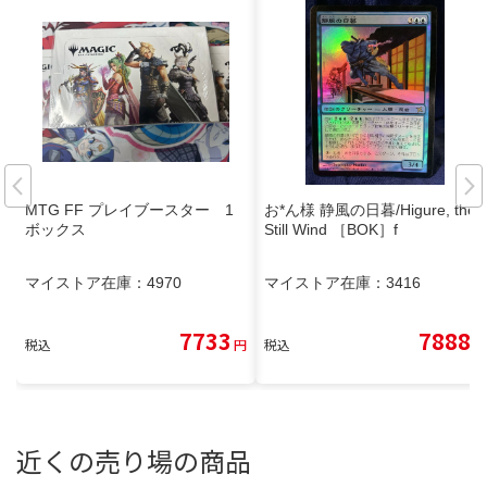
MTG FF プレイブースター 1
お*ん様 静風の日暮/Higure, the
ボックス
Still Wind ［BOK］f
マイストア在庫：
4970
マイストア在庫：
3416
7733
7888
税込
円
税込
円
近くの売り場の商品