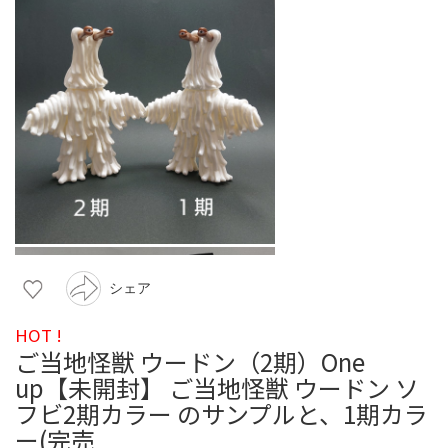
シェア
HOT !
ご当地怪獣 ウードン（2期）One
up【未開封】 ご当地怪獣 ウードン ソ
フビ2期カラー のサンプルと、1期カラ
ー(完売