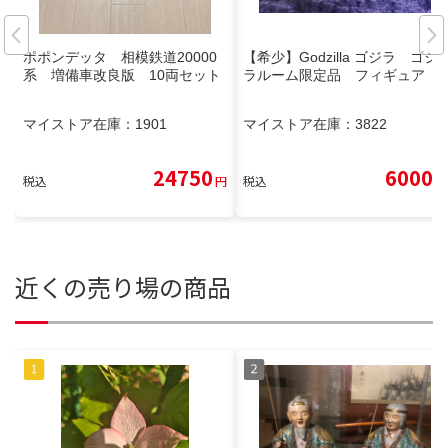
ポポンデッタ 相模鉄道20000
【希少】Godzilla ゴジラ ゴジ
系 増備車改良版 10両セット
ラルーム限定品 フィギュア
マイストア在庫：
1901
マイストア在庫：
3822
24750
6000
税込
円
税込
円
近くの売り場の商品