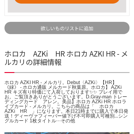
欲しいものリストに追加
ホロカ AZKi HR ホロカ AZKI HR - メ
ルカリの詳細情報
ホロカ AZKI HR - メルカリ。Debut〈AZKi〉【HR】
《緑》 - ホロカ通販 メルカード秋葉原。ホロカ】 AZKi
HR キズ有り特価にて入荷しております✨✨ プレイ用で
お。ご覧頂きありがとうございます。D.Gray-man トレー
ディングカード アレン。美品】ホロカ AZKi HR ホロラ
イブカード - メルカリ。こちらの商品は「 ホロカ
AZKi HR 」になります。本日21時までに購入で本日発
送！ディーヴァフィーバー値下げ不可即購入可種別...シン
グルカード 1枚タイトル···その他