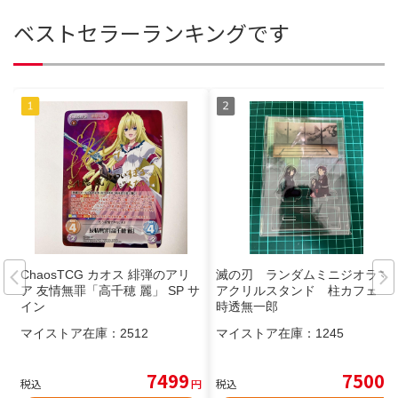
ベストセラーランキングです
ChaosTCG カオス 緋弾のアリ
滅の刃 ランダムミニジオラマ
ア 友情無罪「高千穂 麗」 SP サ
アクリルスタンド 柱カフェ
イン
時透無一郎
マイストア在庫：
2512
マイストア在庫：
1245
7499
7500
税込
円
税込
円