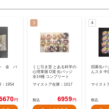
ン 金 バ
くじ引き堂 とある科学の
招募缶バッ
心理掌握 D賞 缶バッジ
んスタ 中
全14種 コンプリート
庫：
1954
マイストア在庫：
1017
マイスト
6670
6959
円
円
税込
税込