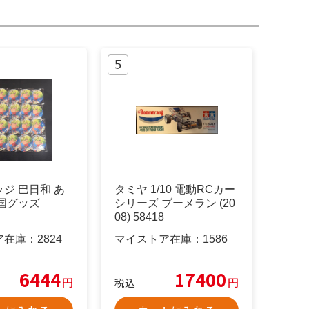
ジ 巴日和 あ
タミヤ 1/10 電動RCカー
国グッズ
シリーズ ブーメラン (20
08) 58418
ア在庫：
2824
マイストア在庫：
1586
6444
17400
円
円
税込