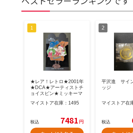
ベストセラーランキングです
★レア！レトロ★2001年
平沢進 サイ
★DCA★アーティストチ
ッジ
ョイスピン★ミッキーマ
ウス★
マイストア在庫：
1495
マイストア在
7481
円
税込
税込