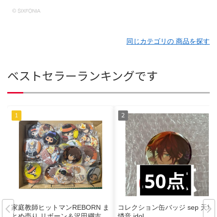
同じカテゴリの 商品を探す
ベストセラーランキングです
家庭教師ヒットマンREBORN ま
コレクション缶バッジ sep 天城
とめ売り リボーン＆沢田綱吉
燐音 idol