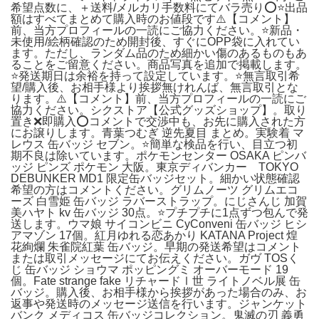
希望点数に、＋送料/メルカリ手数料にてバラ売り⭕️⭐️出品
額はすべてまとめて購入時のお値段です⚠️【コメント】
前、当方プロフィールの一読にご協力ください。⭐️新品・
未使用/絵柄確認のため開封後、すぐにOPP袋に入れてい
ます。ただし、ランダム品のため細かい傷のあるものもあ
ることをご留意ください。商品写真を追加で掲載します。
⭐️発送期日は余裕を持って設定しています。⭐️無言取引希
望/購入後、お相手様より挨拶無けれんば、無言取引とな
ります。⚠️【コメント】前、当方プロフィールの一読にご
協力ください。シクストア【公式グッズショップ】。取り
置き❌即購入⭕️コメントで交渉中も、お先に購入された方
にお譲りします。青葉つむぎ 逆先夏目 まとめ。実験着 マ
レウス 缶バッジ セブン。⭐️簡単な検品を行い、目立つ初
期不良は除いています。ポケモンセンター OSAKA ピンバ
ッジ ピンズ ポケモン 大阪。東京ディバンカー TOKYO
DEBUNKER MD1 限定缶バッジセット。細かい状態確認
希望の方はコメントください。グリムノーツ グリムエコ
ーズ 白雪姫 缶バッジ ラバーストラップ。にじさんじ 加賀
美ハヤト kv 缶バッジ 30点。⭐️プチプチに1点ずつ包んで発
送します。ウマ娘 サイコンビニ CyConveni 缶バッジ ヒシ
アマゾン 17個。紅月ゆれる恋あかり KATANA Project 煌
花絢爛 朱雀院紅葉 缶バッジ。早期の発送希望はコメント
または取引メッセージにてお伝えください。ガヴ TOSく
じ 缶バッジ ショウマ ポッピングミ オーバーモード 19
個。Fate strange fake リチャードⅠ世 ライトノベル展 缶
バッジ。購入後、お相手様から挨拶があった場合のみ、お
返事や発送時のメッセージ送信を行います。ジャンケット
バンク メディコス 缶バッジコレクション。鬼滅の刃 義勇