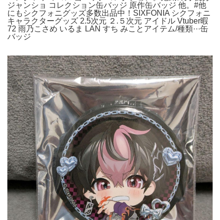
ジャンショ コレクション缶バッジ 原作缶バッジ 他。#他
にもシクフォニグッズ多数出品中！SIXFONIA シクフォニ
キャラクターグッズ 2.5次元 ２.５次元 アイドル Vtuber暇
72 雨乃こさめ いるま LAN すち みことアイテム/種類···缶
バッジ