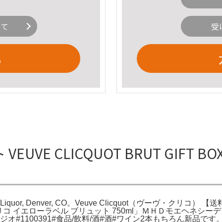
いて
受
る
 VEUVE CLICQUOT BRUT GIFT BOX -
rae Liquor, Denver, CO。Veuve Clicquot（ヴーヴ・クリコ）
 2。「ヴーヴ・クリコ イエローラベル ブリュット 750ml」ＭＨＤ
391#食品/飲料/酒#酒#ワイン2本もちろん新品です。Buy Veuve Cli