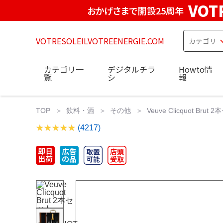
VOT
おかげさまで開設25周年
VOTRESOLEILVOTREENERGIE.COM
カテゴリ一
デジタルチラ
Howto情
覧
シ
報
TOP
飲料・酒
その他
Veuve Clicquot Brut 
(4217)