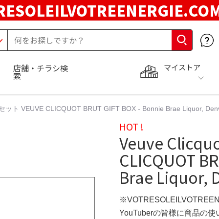
RESOLEILVOTREENERGIE.C
マイストア
店舗・チラシ検
索
2本セット VEUVE CLICQUOT BRUT GIFT BOX - Bonnie Brae Liquor, Den
HOT !
Veuve Clicq
CLICQUOT BRU
Brae Liquor, 
※VOTRESOLEILVOTREE
YouTuberの皆様に商品