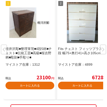
軽井沢彫■整理箪笥■4段5杯■チ
Fits チェスト フィッツプラス 5
ェスト■伝統工芸■高級■桜吉野
段 幅75×奥行41×高さ105cm
柄■彫刻■手彫り■
マイストア在庫：
1312
マイストア在庫：
4899
23100
6728
税込
円
税込
円
カートに入れる
カートに入れる