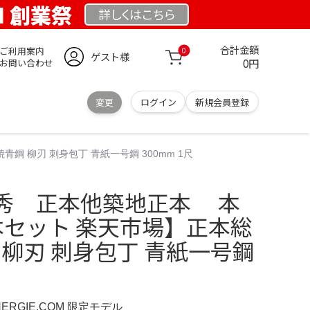
OM 創業祭
詳しくは
こちら
合計金額
ご利用案内
0
ゲスト様
0円
お問い合わせ
変更
ログイン
新規会員登録
 柳刃 刺身包丁 青紙一号鋼 300mm 1尺
秀 正本他築地正本 本
本セット 楽天市場】正本総
 柳刃 刺身包丁 青紙一号鋼
NERGIE.COM 限定モデル