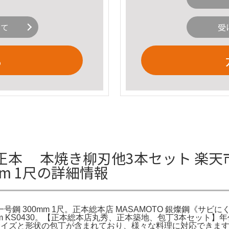
いて
受
る
本 本焼き柳刃他3本セット 楽天市
mm 1尺の詳細情報
号鋼 300mm 1尺。正本総本店 MASAMOTO 銀燦鋼《サビに
0mm KS0430。【正本総本店丸秀、正本築地、包丁3本セット】
なるサイズと形状の包丁が含まれており、様々な料理に対応でき