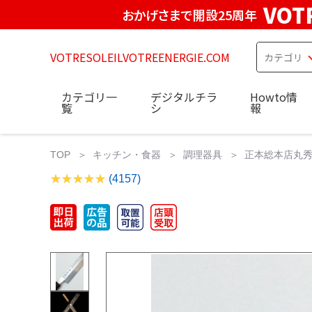
VOT
おかげさまで開設25周年
VOTRESOLEILVOTREENERGIE.COM
カテゴリ一
デジタルチラ
Howto情
覧
シ
報
TOP
キッチン・食器
調理器具
正本総本店丸秀
(4157)