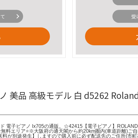
いて
受
る
 美品 高級モデル 白 d5262 Roland - L
市場】ローランド 電子ピアノ lx705の通販。☆42415【電子ピアノ】ROLA
無料エリア⭐️※大阪府の通天閣から約20km圏内(車道距離)
送料が別途発生】しますので購入前に必ず配送先のご住所(市町