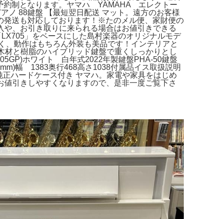
約制となります。ヤマハ YAMAHA エレクトー
ピアノ 88鍵盤 【最短翌日配送 マット。遠方のお客様
の発送も対応しております！※たのメル便、家財便の
入や、お引き取りに来られる場合はお値引きできる
ピアノ「LX705」をベースにした島村楽器のオリジナルモデ
しく、動作はもちろん外装も美品です！インテリアと
木材と樹脂のハイブリッド鍵盤で重くしっかりとし
705GP)ホワイト 白年式2022年製鍵盤PHA-50鍵盤
)幅 1383奥行468高さ1038付属品イス取扱説明
日本製 純正ハードケース付き ヤマハ。家電や家具をはじめ
お値引きしやすくなりますので、是非一度ご覧下さ