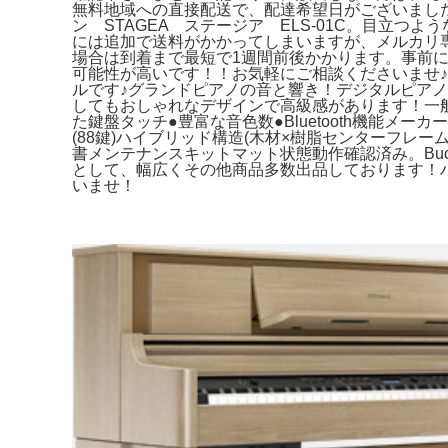
無料地域への直接配送で、配達希望日がございました
ン STAGEA ステージア ELS-01C。目立つよ
には追加で送料がかかってしまいますが、メルカリ
場合は到着まで最短で1週間前後かかります。事前
可能性が高いです！！お気軽にご相談くださいませ♪⭐︎★⭐︎
ルです♪グランドピアノの音と響き！デジタルピアノ
してもおしゃれなデザインで高級感があります！一
た鍵盤タッチ●豊富な音色数●Bluetooth機能メーカーR
(88鍵)ハイブリッド構造(木材×樹脂センターフレーム
書メンテナンスキットマット状態動作確認済み。Buchla
として、幅広くその他商品多数出品しております！
いませ！