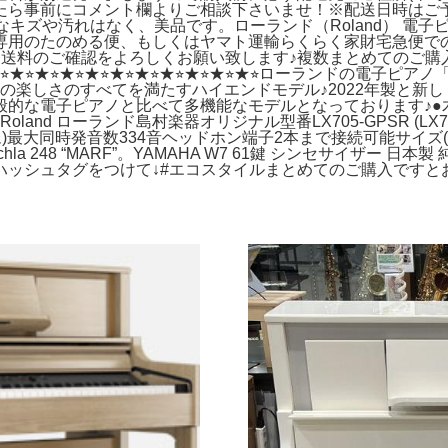
ら事前にコメント欄よりご相談下さいませ！※配送日時はご予
うなキズや汚れはなく、美品です。ローランド（Roland） 電子
専用のたのめる便、もしくはヤマト運輸らくらく家財宅急便で
に送料のご確認をよろしくお願い致します♪複数まとめてのご購
★⭐︎★⭐︎★⭐︎★⭐︎★⭐︎★⭐︎★⭐︎★⭐︎★⭐︎ローランドの電子
の楽しさのすべてを満たすハイエンドモデル♪2022年製と新
般的な電子ピアノと比べて多機能なモデルとなっております♪●
oland ローランド島村楽器オリジナル型番LX705-GPSR (LX
)最大同時発音数334音ヘッドホン端子2本まで接続可能サイズ(mm
 248 “MARF”。YAMAHA W7 61鍵 シンセサイザー 
ハッシュタグをつけて↓#エコスタイルまとめてのご購入ですと