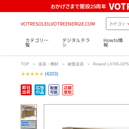
VOT
おかげさまで開設25周年
VOTRESOLEILVOTREENERGIE.COM
カテゴリ一
デジタルチラ
Howto情
覧
シ
報
TOP
楽器・機材
鍵盤楽器
Roland LX705-GP
(4203)