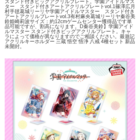
スタンド付きビッグアクリルプレート。学園アイドルマス
ター スタンド付きアートアクリルプレートvol.1篠澤広月
村手毬葛城リーリヤ学園アイドルマスター スタンド付き
アートアクリルプレートvol.3有村麻央葛城リーリヤ秦谷美
鈴姫崎莉波サイズ：約12cmゲームセンター獲得品です単
品可能ですが、割高になります。D秦谷美鈴】学園アイド
ルマスター スタンド付きビッグアクリルプレート。キャ
ラによって価格が異なりますのでご相談ください。最遊記
アクリルキーホルダー 三蔵 悟空 悟浄 八戒 4種セット 新品
未開封。