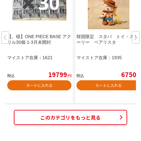
【。様】ONE PIECE BASE アク
韓国限定 スタバ トイ・スト
リル30個 1-3月未開封
ーリー ベアリスタ
マイストア在庫：
1621
マイストア在庫：
1935
19799
6750
税込
円
税込
円
カートに入れる
カートに入れる
このカテゴリをもっと見る