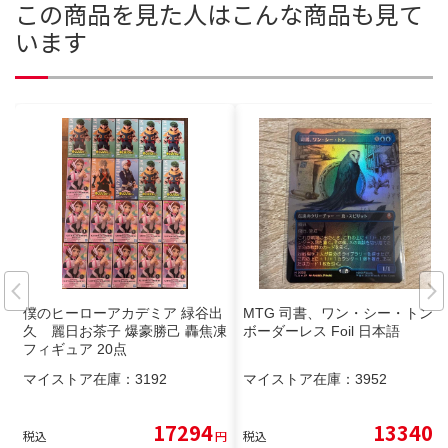
この商品を見た人はこんな商品も見て
います
僕のヒーローアカデミア 緑谷出
MTG 司書、ワン・シー・トン
久 麗日お茶子 爆豪勝己 轟焦凍
ボーダーレス Foil 日本語
フィギュア 20点
マイストア在庫：
3192
マイストア在庫：
3952
17294
13340
税込
円
税込
円