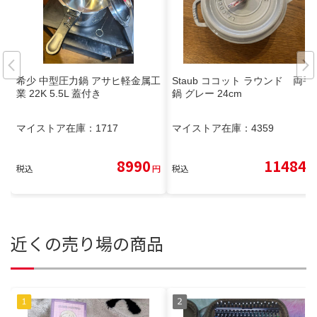
希少 中型圧力鍋 アサヒ軽金属工
Staub ココット ラウンド 両手
業 22K 5.5L 蓋付き
鍋 グレー 24cm
マイストア在庫：
1717
マイストア在庫：
4359
8990
11484
税込
円
税込
円
近くの売り場の商品