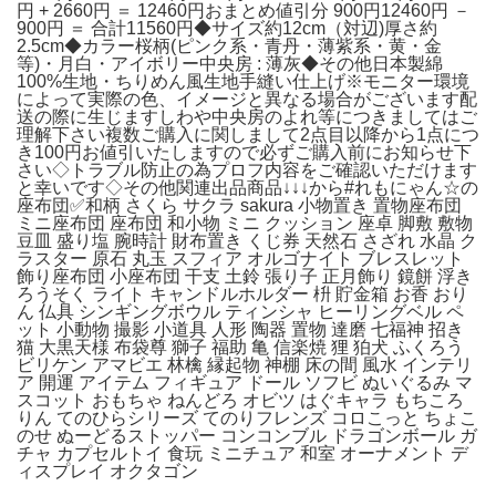
円 + 2660円 ＝ 12460円おまとめ値引分 900円12460円 －
900円 ＝ 合計11560円◆サイズ約12cm（対辺)厚さ約
2.5cm◆カラー桜柄(ピンク系・青丹・薄紫系・黄・金
等)・月白・アイボリー中央房 : 薄灰◆その他日本製綿
100%生地・ちりめん風生地手縫い仕上げ※モニター環境
によって実際の色、イメージと異なる場合がございます配
送の際に生じますしわや中央房のよれ等につきましてはご
理解下さい複数ご購入に関しまして2点目以降から1点につ
き100円お値引いたしますので必ずご購入前にお知らせ下
さい◇トラブル防止の為プロフ内容をご確認いただけます
と幸いです◇その他関連出品商品↓↓↓から#れもにゃん☆の
座布団✅和柄 さくら サクラ sakura 小物置き 置物座布団
ミニ座布団 座布団 和小物 ミニ クッション 座卓 脚敷 敷物
豆皿 盛り塩 腕時計 財布置き くじ券 天然石 さざれ 水晶 ク
ラスター 原石 丸玉 スフィア オルゴナイト ブレスレット
飾り座布団 小座布団 干支 土鈴 張り子 正月飾り 鏡餅 浮き
ろうそく ライト キャンドルホルダー 枡 貯金箱 お香 おり
ん 仏具 シンギングボウル ティンシャ ヒーリングベル ペ
ット 小動物 撮影 小道具 人形 陶器 置物 達磨 七福神 招き
猫 大黒天様 布袋尊 獅子 福助 亀 信楽焼 狸 狛犬 ふくろう
ビリケン アマビエ 林檎 縁起物 神棚 床の間 風水 インテリ
ア 開運 アイテム フィギュア ドール ソフビ ぬいぐるみ マ
スコット おもちゃ ねんどろ オビツ はぐキャラ もちころ
りん てのひらシリーズ てのりフレンズ コロこっと ちょこ
のせ ぬーどるストッパー コンコンブル ドラゴンボール ガ
チャ カプセルトイ 食玩 ミニチュア 和室 オーナメント デ
ィスプレイ オクタゴン