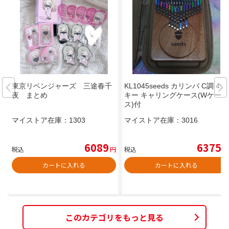
東京リベンジャーズ 三途春千
KL1045seeds カリンバ C調 41
夜 まとめ
キー キャリングケース(Wケー
ス)付
マイストア在庫：
1303
マイストア在庫：
3016
6089
6375
税込
円
税込
円
カートに入れる
カートに入れる
このカテゴリをもっと見る