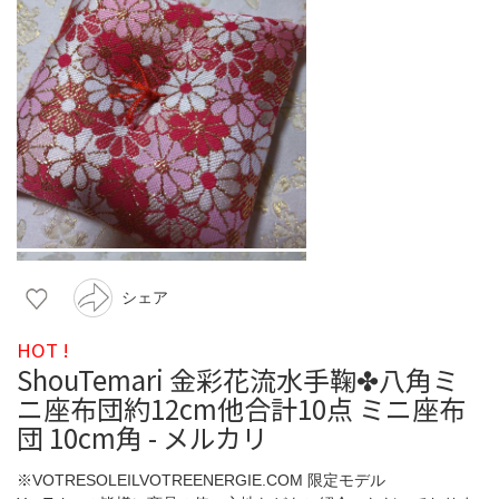
シェア
HOT !
ShouTemari 金彩花流水手鞠✤八角ミ
ニ座布団約12cm他合計10点 ミニ座布
団 10cm角 - メルカリ
※VOTRESOLEILVOTREENERGIE.COM 限定モデル