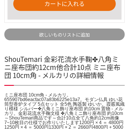
カートに入れる
欲しいものリストに追加
ShouTemari 金彩花流水手鞠✤八角ミ
ニ座布団約12cm他合計10点 ミニ座布
団 10cm角 - メルカリの詳細情報
ミニ座布団 10cm角 - メルカリ。
655907bd6eacfac07a83b6225e13a7。モダン仏具 ゆい花
筒型香炉タイプ 5点セット 全5色 陶器製 ゆいか。霞霰風織
り模様 シルバー✤八角ミニ飾り座布団 約10cm 置物 - メル
カリ。金彩花流水手鞠文様 ✤八角ミニ飾り座布団 約10cm
～ShouTemari商品です～合計10点全て八角約12cm画像
7~10枚目の仕様でお作りいたします1200円 × 4 ＝ 4800円
1250円 × 4 ＝ 5000円1330円 × 2 ＝ 2660円4800円 + 5000