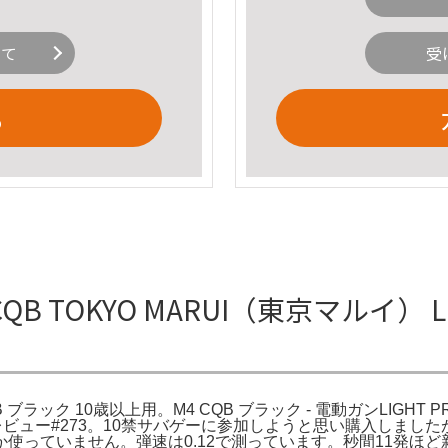
いて
受
る
QB TOKYO MARUI（東京マルイ） LI
 CQB ブラック 10歳以上用。M4 CQB ブラック - 電動ガンLIG
ック堺 レビュー#273。10禁サバゲーに参加しようと思い購入し
っていません。弾速は0.12で測っています。秒間11発ほど新