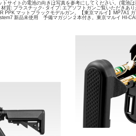
サイトの電池の向きは写真を参考にしてください。(電池は抜かれて
 材質: プラスチック- タイプ: エアソフトガンご覧いただきあり
HER PPK マットブラックモデルガン。【東京マルイ】MP7A1 ガス
 System7 新品未使用 予備マガジン２本付き。東京マルイ HI-C