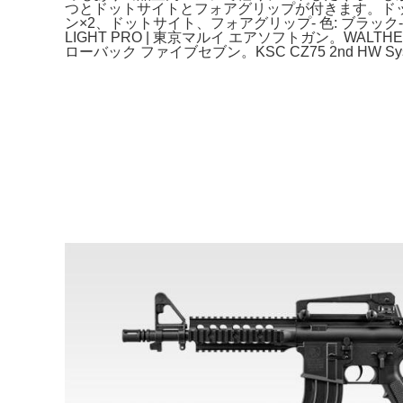
つとドットサイトとフォアグリップが付きます。ドット
ン×2、ドットサイト、フォアグリップ- 色: ブラック-
LIGHT PRO | 東京マルイ エアソフトガン。WALT
ローバック ファイブセブン。KSC CZ75 2nd HW