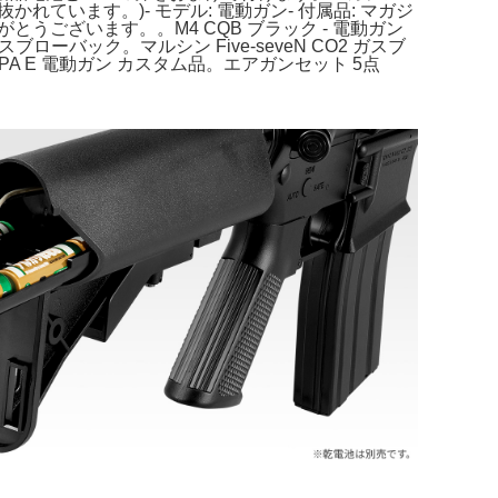
います。)- モデル: 電動ガン- 付属品: マガジ
がとうございます。。M4 CQB ブラック - 電動ガン
ブローバック。マルシン Five-seveN CO2 ガスブ
APA E 電動ガン カスタム品。エアガンセット 5点