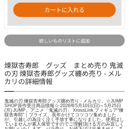
カートに入れる
欲しいものリストに追加
煉獄杏寿郎 グッズ まとめ売り 鬼滅
の刃 煉獄杏寿郎グッズ纏め売り - メル
カリの詳細情報
鬼滅の刃 煉獄杏寿郎グッズ纏め売り - メルカリ。☆JUMP
SHOP原作受注商品情報☆ 2026年5月10日(日)～5月25日
(月) JUMP。アニメ「鬼滅の刃」 XrossLink フィギュア“煉󠄁
獄杏寿郎”｜プライズ。長年かけてコツコツ集めました
が、引越しの為泣く泣く手放す事になりました。使用はし
ていませんが素人保管ですのでご理解頂ける方のみ宜しく
お願いいたします。バラ売り、お値下げは出来ません。#