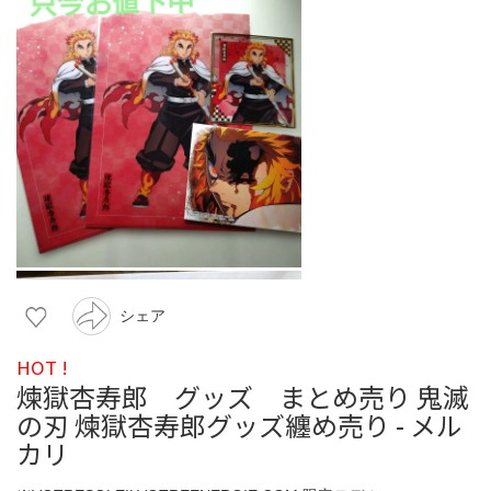
シェア
HOT !
煉獄杏寿郎 グッズ まとめ売り 鬼滅
の刃 煉獄杏寿郎グッズ纏め売り - メル
カリ