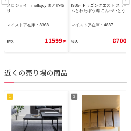
メロジョイ mellojoy まとめ売
f985- ドラゴンクエスト スライ
り
ムとわたぼう編 こんぺいとう
マイストア在庫：
3368
マイストア在庫：
4837
11599
8700
税込
円
税込
円
近くの売り場の商品