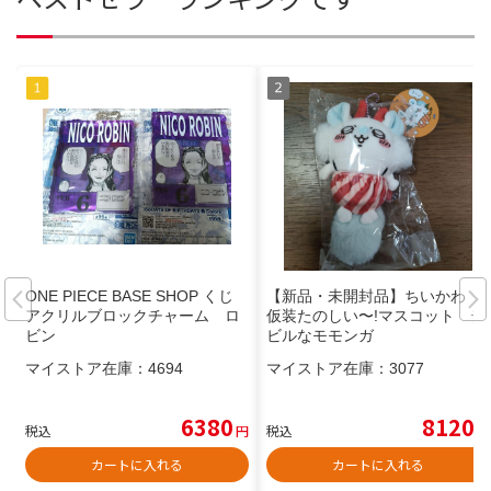
ONE PIECE BASE SHOP くじ
【新品・未開封品】ちいかわ
アクリルブロックチャーム ロ
仮装たのしい〜!マスコット デ
ビン
ビルなモモンガ
マイストア在庫：
4694
マイストア在庫：
3077
6380
8120
税込
円
税込
円
カートに入れる
カートに入れる