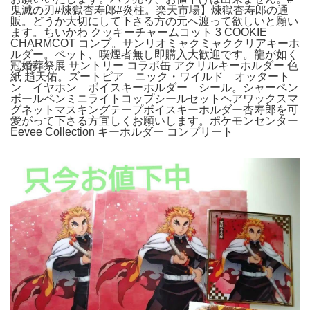
鬼滅の刃#煉獄杏寿郎#炎柱。楽天市場】煉獄杏寿郎の通
販。どうか大切にして下さる方の元へ渡って欲しいと願い
ます。ちいかわ クッキーチャームコット 3 COOKIE
CHARMCOT コンプ。サンリオミャクミャククリアキーホ
ルダー。ペット、喫煙者無し即購入大歓迎です。龍が如く
冠婚葬祭展 サントリー コラボ缶 アクリルキーホルダー 色
紙 趙天佑。ズートピア ニック・ワイルド オッタート
ン イヤホン ボイスキーホルダー シール。シャーペン
ボールペンミニライトコップシールセットヘアワックスマ
グネットマスキングテープボイスキーホルダー杏寿郎を可
愛がって下さる方宜しくお願いします。ポケモンセンター
Eevee Collection キーホルダー コンプリート