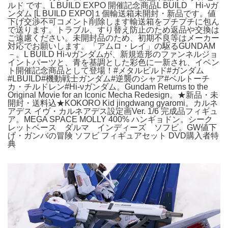
ルド です。L BUILD EXPO 開催記念商品L BUILD Hi-νガ
ンダム [L BUILD EXPO]１個輸送箱未開封・新品です。値
下げ交渉不可コメント削除します輸送箱をプチプチに包ん
で送ります。トラブル、すり替え防止のため返品や交換は
ご遠慮ください。未開封品のため、初期不良等はメーカー
対応でお願いします。「アムロ・レイ」の駆るGUNDAM
－。L BUILD Hi-νガンダムが、新規造形のファンネルジョ
イントパーツと、青を基調とした彩色に一新され、イベン
ト開催記念商品として登場！#メタルビルド#ガンダム
#LBUILD#機動戦士ガンダム#逆襲のシャア#ベルトーチ
カ・チルドレン#Hi-νガンダム。Gundam Returns to the
Original Movie for an Iconic Mecha Redesign。★新品・未
開封・送料込★KOKORO Kid jingdwang gyaromi。カルネ
アデス イヴ・カルネアデス設定画Ver. 1/6 完成品フィギュ
ア。MEGA SPACE MOLLY 400% ハンギョドン。シーク
レットベース ダルマ インディーズ ソフビ。GW値下
げ・ガンバの冒険 ソフビ フィギュアセット DVD購入者特
典