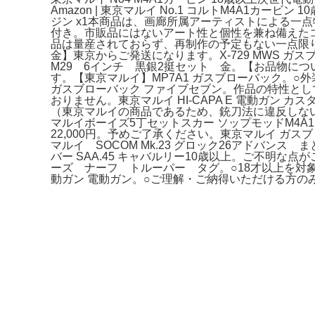
Amazon | 東京マルイ No.1 コルトM4A1
ジン x1本商品は、画廊所属アーティストによる一点
付き。市販品にはないアート性と個性を兼ね備えたコレクター
品は量産されておらず、再制作の予定もない一点限りの
金】東京からご発送になります。X-729 MWS 
M29 6インチ 黒銀2挺セット 金。【お品物につ
す。【東京マルイ】MP7A1 ガスブローバック。○外
ガスブローバック ファイブセブン。作品の特性としてご理
おりません。東京マルイ HI-CAPA E 電動ガ
（東京マルイの商品であるため、銃刀法に違反しな
マルイボーイズ5丁セットスカー ソップモッドM4A
22,000円。予めご了承ください。東京マルイ ガス
マルイ SOCOM Mk.23 グロック26アドバ
バー SAA.45 キャバルリー10歳以上。ご不明
ーズ ナーフ トルーパー タグ。○18才以上を対象
動ガン 電動ガン。○ご理解・ご納得いただける方のみ