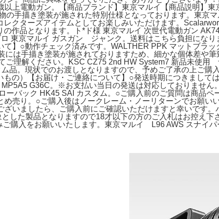
カービン 10歳以上電動ガン。【商品ブランド】東京マルイ【商品説明】
物の手描き塗装が施された特別仕様となっております。東京マル
ズアイテムとしてお楽しみいただけます。Scalarworks スカラ
作品となります。ト*ド様 東京マルイ 次世代電動ガン AK
ガスブロ 東京マルイ ガスガン ジャンク。送料はこちら負担にな
いて】○動作チェック済みです。WALTHER PPK マットブ
装には手描き塗装が施されておりますため、細かな個体差や筆致の風合
解ください。KSC CZ75 2nd HW System7 新品
ン カスタム品。現状でのお渡しとなりますので、予めご了承の上ご
いもの）【お届け・ご連絡について】○発送時期につきましては
1 MP5A5 G36C。※お支払い当日の発送は対応しておりま
ブローバック HK45 SAI カスタム。○ご購入前のご質問は
ンス まとめ売り。○ご購入後はノークレーム・ノーリターンでお願
な点がございましたら、ご購入前にご確認いただけますと幸いで
とした製品となりますので18才以下の方のご入札はお控え下さい
ご購入をお願いいたします。東京マルイ L96 AWS スナイパ