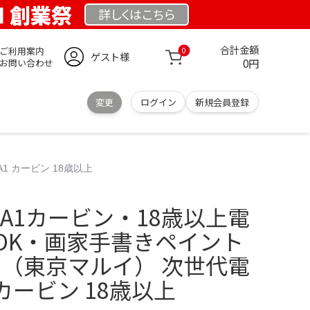
OM 創業祭
詳しくは
こちら
合計金額
ご利用案内
0
ゲスト様
0円
お問い合わせ
変更
ログイン
新規会員登録
1 カービン 18歳以上
A1カービン・18歳以上電
OK・画家手書きペイント
RUI（東京マルイ） 次世代電
 カービン 18歳以上