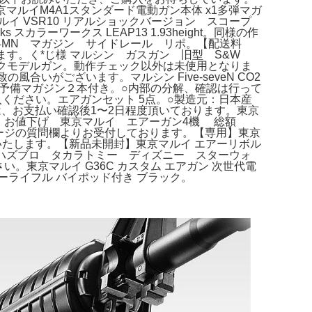
東京マルイM4A1スタンダード電動ガン本体 x1多弾マガ
イ VSR10 リアルショックバージョン スコープ
ーワークス LEAP13 1.93height。同様の作
74MN マガジン サイドレール リポ。【配送料
ります。く*じ様 マルシン ガスガン 旧型 S&W
ラックモデルガン。動作チェック以外は未使用となりま
いがございます。マルシン Five-seveN CO2
未使用 予備マガジン２本付き。○内部の分解、確認は行って
購入ください。エアガンセット 5点。○製造元：日本産
、お支払い確認後1〜2日程度頂いております。東京
せん。お値下げ 東京マルイ エアーガン4機 総額
商品ページの質問欄よりお受付しております。【専用】東京
いいたします。【新品未開封】東京マルイ エアーリボル
す。ハズブロ タカラトミー ディズニー スターウォ
。東京マルイ G36C カスタム エアガン 次世代電
ーライフル バイポッド付き ブラック。