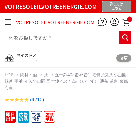
詳しくは
VOTRESOLEILVOTREENERGIE.COM
こちら
0
VOTRESOLEILVOTREENERGIE.COM
マイストア
変更
TOP
飲料・酒
茶
五十鈴40g缶×6缶宇治抹茶丸久小山園
抹茶 宇治 丸久小山園 五十鈴 40g 缶詰（いすず） 薄茶 茶道 京都
府産
(4210)