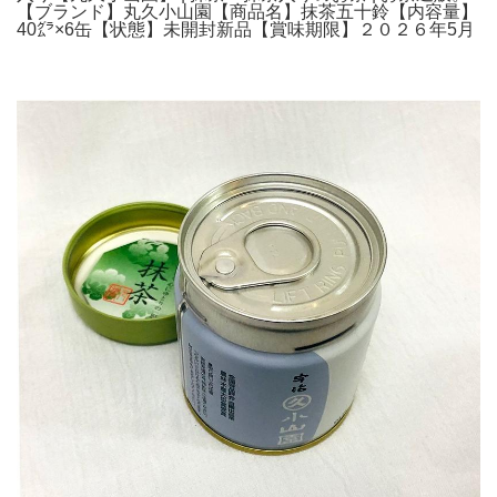
【ブランド】丸久小山園【商品名】抹茶五十鈴【内容量】
40㌘×6缶【状態】未開封新品【賞味期限】２０２６年5月