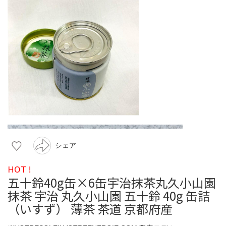
シェア
HOT !
五十鈴40g缶×6缶宇治抹茶丸久小山園
抹茶 宇治 丸久小山園 五十鈴 40g 缶詰
（いすず） 薄茶 茶道 京都府産