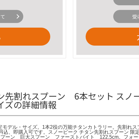
いて
受
る
ン先割れスプーン 6本セット スノ
イズの詳細情報
定モデル・サイズ。1本2役の万能チタンカトラリー。先割れス
品未使用、送料込、即購入可です。スノーピーク チタン先割れスプーン 限定 T
プーン 巨大スプーン ファーストバイト 122.5cm。フォ