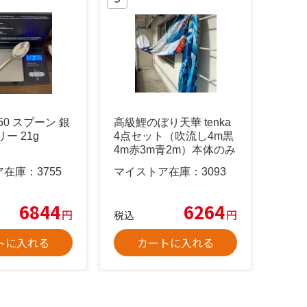
950 スプーン 銀
高級鯉のぼり天華 tenka
ー 21g
4点セット（吹流し4m黒
4m赤3m青2m）本体のみ
ア在庫：
3755
マイストア在庫：
3093
6844
6264
円
円
税込
トに入れる
カートに入れる