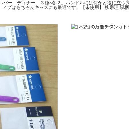
ルバー ディナー ３種×各２。ハンドルには何かと役に立つ穴を
クティブはもちろんキッズにも最適です。【未使用】 柳宗理 黒柄