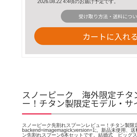
2026.08.22 4:4頃のお届け予定です。
受け取り方法・送料につ
カートに入れ
スノーピーク 海外限定チタ
ー！チタン製限定モデル・サ
スノーピーク先割れスプーンレビュー！チタン製限
backend=imagemagick;version=1;。新
ン先割れスプーン6本セットです。結婚式 ビッグス