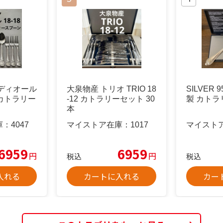
ディオール
大泉物産 トリオ TRIO 18
SILVER 
or カトラリー
-12 カトラリーセット 30
製 カトラリ
本
庫：
4047
マイストア在庫：
1017
マイスト
6959
6959
円
円
税込
税込
入れる
カートに入れる
カー