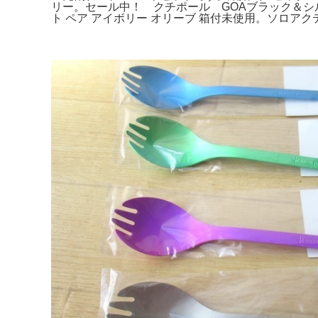
リー。セール中！ クチポール GOAブラック＆シ
ト ペア アイボリー オリーブ 箱付未使用。ソロア