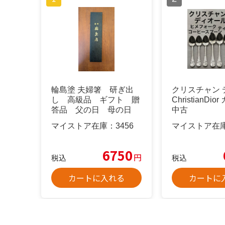
輪島塗 夫婦箸 研ぎ出
クリスチャン 
し 高級品 ギフト 贈
ChristianDi
答品 父の日 母の日
中古
マイストア在庫：
3456
マイストア在
6750
円
税込
税込
カートに入れる
カートに