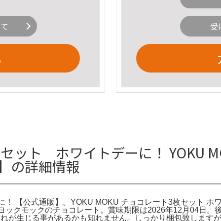
いて
受
る
3枚セット ホワイトデーに！ YOKU 
販】の詳細情報
に！ 【公式通販】。YOKU MOKU チョコレート3枚セット ホワ
livered | Weee。ヨックモックのチョコレート。賞味期限は2026年1
輸送の際割れが生じる事があるかも知れません。しっかり梱包致しま