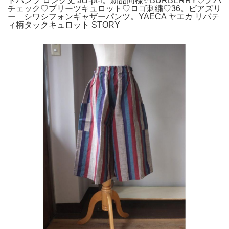
トパンツ ロング丈 acr-pt-l。新品同様✨️BURBERRY♡ノバ
チェック♡プリーツキュロット♡ロゴ刺繍♡36。ビアズリ
ー シワシフォンギャザーパンツ。YAECA ヤエカ リバテ
ィ柄タックキュロット STORY