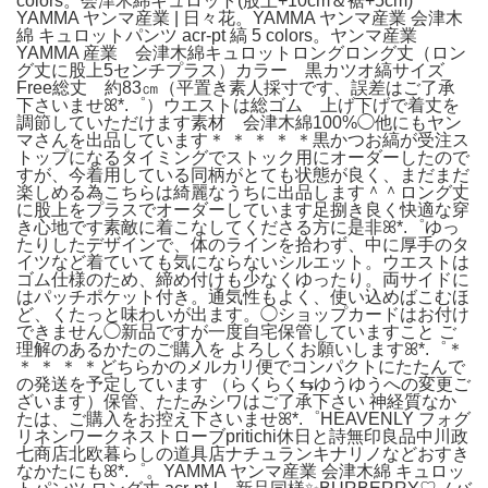
colors。会津木綿キュロット(股上+10cm＆裾+5cm)
YAMMA ヤンマ産業 | 日々花。YAMMA ヤンマ産業 会津木
綿 キュロットパンツ acr-pt 縞 5 colors。ヤンマ産業
YAMMA 産業 会津木綿キュロットロングロング丈（ロン
グ丈に股上5センチプラス）カラー 黒カツオ縞サイズ
Free総丈 約83㎝（平置き素人採寸です、誤差はご了承
下さいませꕤ*.゜）ウエストは総ゴム 上げ下げで着丈を
調節していただけます素材 会津木綿100%◯他にもヤン
マさんを出品しています＊ ＊ ＊ ＊ ＊黒かつお縞が受注ス
トップになるタイミングでストック用にオーダーしたので
すが、今着用している同柄がとても状態が良く、まだまだ
楽しめる為こちらは綺麗なうちに出品します＾＾ロング丈
に股上をプラスでオーダーしています足捌き良く快適な穿
き心地です素敵に着こなしてくださる方に是非ꕤ*.゜ゆっ
たりしたデザインで、体のラインを拾わず、中に厚手のタ
イツなど着ていても気にならないシルエット。ウエストは
ゴム仕様のため、締め付けも少なくゆったり。両サイドに
はパッチポケット付き。通気性もよく、使い込めばこむほ
ど、くたっと味わいが出ます。◯ショップカードはお付け
できません◯新品ですが一度自宅保管していますこと ご
理解のあるかたのご購入を よろしくお願いしますꕤ*.゜＊
＊ ＊ ＊ ＊どちらかのメルカリ便でコンパクトにたたんで
の発送を予定しています （らくらく⇆ゆうゆうへの変更ご
ざいます）保管、たたみシワはご了承下さい 神経質なか
たは、ご購入をお控え下さいませꕤ*.゜HEAVENLY フォグ
リネンワークネストローブpritichi休日と詩無印良品中川政
七商店北欧暮らしの道具店ナチュランキナリノなどおすき
なかたにもꕤ*.゜。YAMMA ヤンマ産業 会津木綿 キュロッ