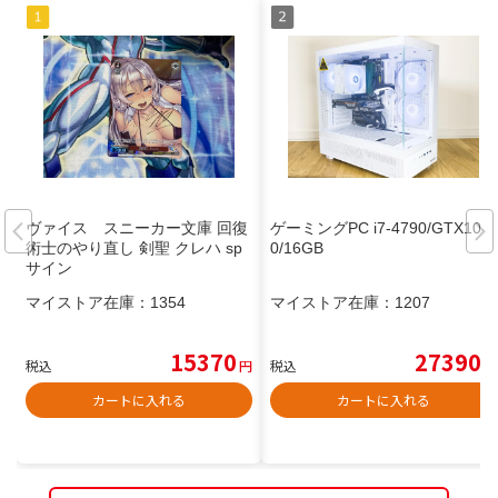
ヴァイス スニーカー文庫 回復
ゲーミングPC i7-4790/GTX106
術士のやり直し 剣聖 クレハ sp
0/16GB
サイン
マイストア在庫：
1354
マイストア在庫：
1207
15370
27390
税込
円
税込
円
カートに入れる
カートに入れる