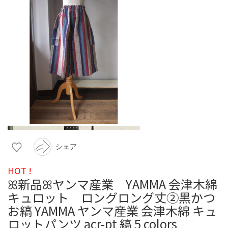
シェア
HOT !
ꕤ新品ꕤヤンマ産業 YAMMA 会津木綿
キュロット ロングロング丈②黒かつ
お縞 YAMMA ヤンマ産業 会津木綿 キュ
ロットパンツ acr-pt 縞 5 colors