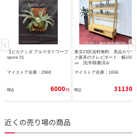
【ビカクシダ アルマダドワーフ
東京23区送料無料 美品カリモ
spore 31
ク家具のテレビボード 幅150
㎝ 洗浄/除菌済み
マイストア在庫：
2968
マイストア在庫：
1656
6000
31130
税込
円
税込
円
近くの売り場の商品