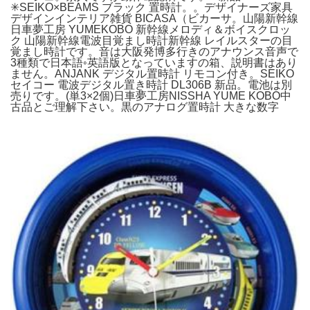
✳︎SEIKO×BEAMS ブラック 置時計。。デザイナーズ家具
デザインインテリア雑貨 BICASA（ビカーサ。山陽新幹線
日車夢工房 YUMEKOBO 新幹線メロディ＆ボイスクロッ
ク 山陽新幹線電波目覚まし時計新幹線 レイルスターの目
覚まし時計です。音は大阪発博多行きのアナウンス音声で
3種類で日本語◦英語版となっていますの箱、説明書はあり
ません。ANJANK デジタル置時計 リモコン付き。SEIKO
セイコー 電波デジタル置き時計 DL306B 新品。電池は別
売りです。(単3×2個)日車夢工房NISSHA YUME KOBO中
古品とご理解下さい。黒のアナログ置時計 大きな数字