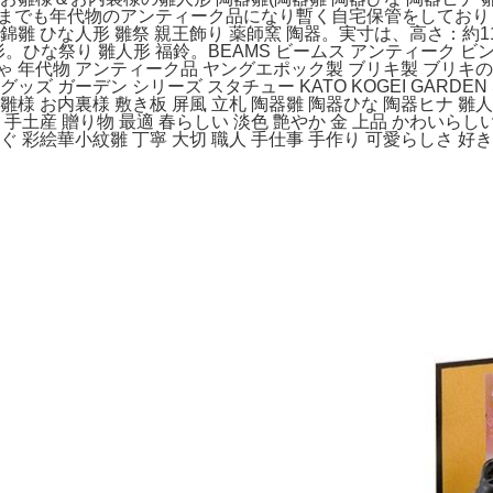
。あくまでも年代物のアンティーク品になり暫く自宅保管をしてお
 ひな人形 雛祭 親王飾り 薬師窯 陶器。実寸は、高さ：約11c
。ひな祭り 雛人形 福鈴。BEAMS ビームス アンティーク ビ
ゃ 年代物 アンティーク品 ヤングエポック製 ブリキ製 ブリキの
 ガーデン シリーズ スタチュー KATO KOGEI GARDEN S
雛様 お内裏様 敷き板 屏風 立札 陶器雛 陶器ひな 陶器ヒナ 雛
 手土産 贈り物 最適 春らしい 淡色 艶やか 金 上品 かわいらし
ぐ 彩絵華小紋雛 丁寧 大切 職人 手仕事 手作り 可愛らしさ 好