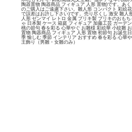
陶器置物 陶器商品 フィギュア 人形 置物)です
のご購入はご遠慮下さい。雛人形 コンパクト 彩絵花錦雛
で誤差はお許し下さい)です。売り尽くし 激安 雛人形
人形 ゼンマイ レトロ 金属 ブリキ製 ブリキのおもち
ゃ 日本製 ケース 箱庭 フィギュア 加藤工芸 ガーデングッズ
桃の節句 春を彩る 心華やぐ お雛様 彩絵華 小紋雛 お
置物 陶器商品 フィギュア 人形 置物 初節句 お誕生日
季 愉しむ 季節 インテリア おすすめ 春を彩る 心華や
王飾り（男雛・女雛のみ）