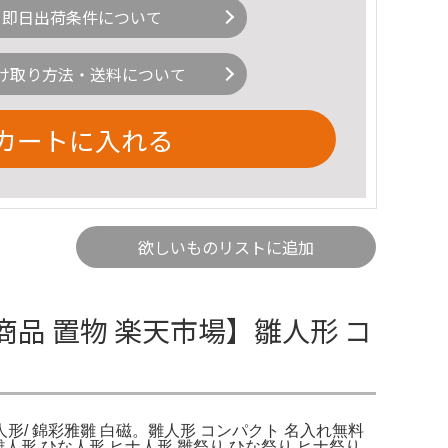
即日出荷条件について
け取り方法・送料について
カートに入れる
欲しいものリストに追加
商品 置物 楽天市場】雛人形 コ
人形/ 錦彩雅雛 白磁。雛人形 コンパクト 名入れ無料
人形 ひな人形 ヒナ人形 雛祭り ひな祭り ヒナ祭り