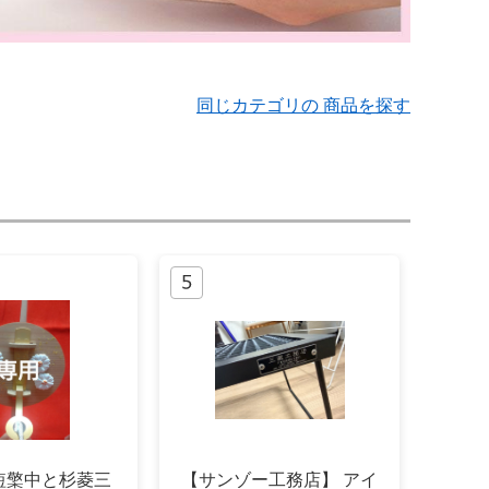
同じカテゴリの 商品を探す
短檠中と杉菱三
【サンゾー工務店】 アイ