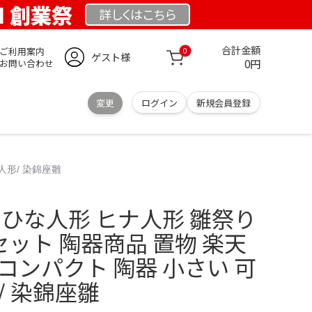
OM 創業祭
詳しくは
こちら
合計金額
ご利用案内
0
ゲスト様
0円
お問い合わせ
変更
ログイン
新規会員登録
人形/ 染錦座雛
 ひな人形 ヒナ人形 雛祭り
セット 陶器商品 置物 楽天
コンパクト 陶器 小さい 可
/ 染錦座雛