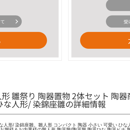
いて
受
る
形 雛祭り 陶器置物 2体セット 陶器
 ひな人形/ 染錦座雛の詳細情報
な人形/ 染錦座雛。雛人形 コンパクト 陶器 小さい 可愛い ひな
雛様＆お内裏様の雛人形 陶器雛(陶器雛 陶器ひな 陶器ヒナ 雛