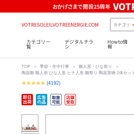
VOT
おかげさまで開設25周年
VOTRESOLEILVOTREENERGIE.COM
カテゴリ一
デジタルチラ
Howto情
覧
シ
報
TOP
季節・年中行事
雛人形・ひな祭り
陶器雛 雛人形 ひな人形 ヒナ人形 雛祭り 陶器置物 2体セッ
(4192)