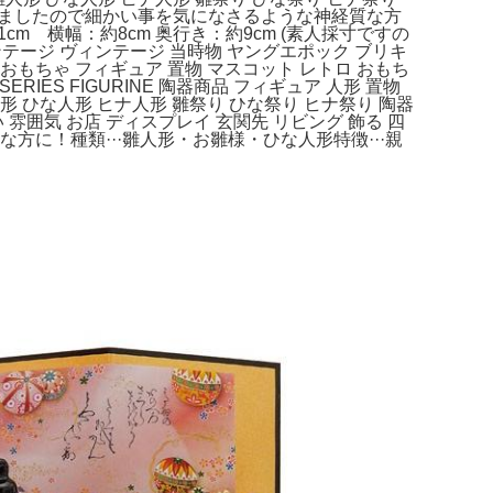
りましたので細かい事を気になさるような神経質な方
m 横幅：約8cm 奥行き：約9cm (素人採寸ですの
ンテージ ヴィンテージ 当時物 ヤングエポック ブリキ
おもちゃ フィギュア 置物 マスコット レトロ おもち
ERIES FIGURINE 陶器商品 フィギュア 人形 置物
人形 ひな人形 ヒナ人形 雛祭り ひな祭り ヒナ祭り 陶器
い 雰囲気 お店 ディスプレイ 玄関先 リビング 飾る 四
きな方に！種類···雛人形・お雛様・ひな人形特徴···親