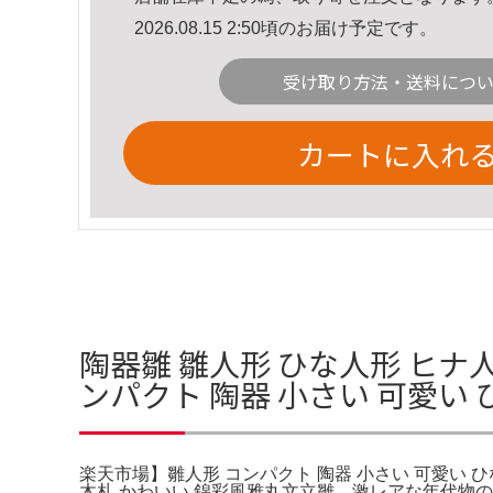
2026.08.15 2:50頃のお届け予定です。
受け取り方法・送料につ
カートに入れ
陶器雛 雛人形 ひな人形 ヒナ人
ンパクト 陶器 小さい 可愛い
楽天市場】雛人形 コンパクト 陶器 小さい 可愛い ひ
木札 かわいい 錦彩風雅丸文立雛。激レアな年代物のお