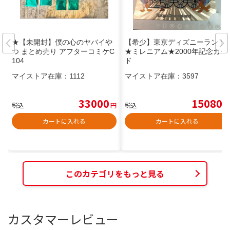
★【未開封】僕の心のヤバイや
【希少】東京ディズニーランド
つ まとめ売り アフターコミケC
★ミレニアム★2000年記念カー
104
ド
マイストア在庫：
1112
マイストア在庫：
3597
33000
15080
税込
円
税込
円
カートに入れる
カートに入れる
このカテゴリをもっと見る
カスタマーレビュー