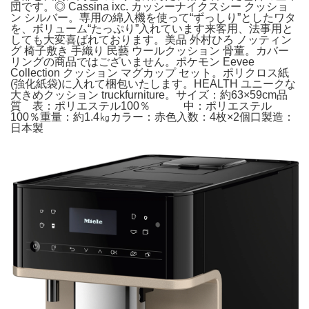
団です。◎ Cassina ixc. カッシーナイクスシー クッショ
ン シルバー。専用の綿入機を使って“ずっしり”としたワタ
を、ボリューム“たっぷり”入れています来客用、法事用と
しても大変喜ばれております。美品 外村ひろ ノッティン
グ 椅子敷き 手織り 民藝 ウールクッション 骨董。カバー
リングの商品ではございません。ポケモン Eevee
Collection クッション マグカップ セット。ポリクロス紙
(強化紙袋)に入れて梱包いたします。HEALTH ユニークな
大きめクッション truckfurniture。サイズ：約63×59cm品
質 表：ポリエステル100％ 中：ポリエステル
100％重量：約1.4㎏カラー：赤色入数：4枚×2個口製造：
日本製