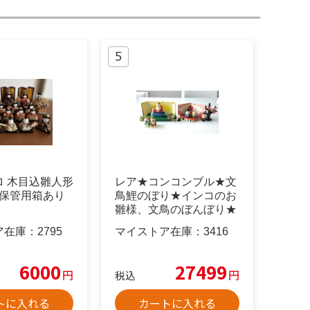
ロ 木目込雛人形
レア★コンコンブル★文
代 保管用箱あり
鳥鯉のぼり★インコのお
雛様、文鳥のぼんぼり★
梅とうぐいす
ア在庫：
2795
マイストア在庫：
3416
6000
27499
円
円
税込
トに入れる
カートに入れる