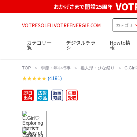
VOT
おかげさまで開設25周年
VOTRESOLEILVOTREENERGIE.COM
カテゴリ一
デジタルチラ
Howto情
覧
シ
報
TOP
季節・年中行事
雛人形・ひな祭り
C.Girl
(4191)