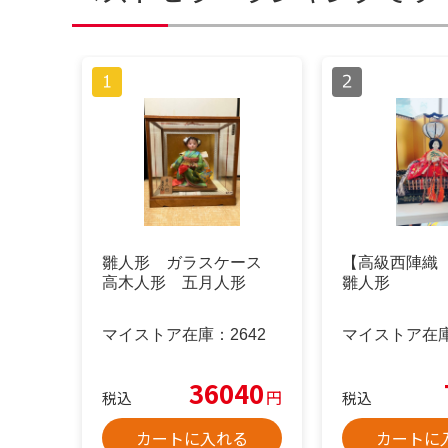
雛人形 ガラスケース
【高級西陣織
高木人形 五月人形
雛人形
マイストア在庫：
2642
マイストア在
36040
円
税込
税込
カートに入れる
カートに