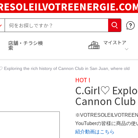
RESOLEILVOTREENERGIE.C
マイストア
店舗・チラシ検
索
♡ Exploring the rich history of Cannon Club in San Juan, where old
HOT !
C.Girl♡ Explor
Cannon Club 
※VOTRESOLEILVOTREE
YouTuberの皆様に商品
紹介動画はこちら