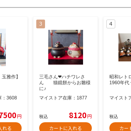
 玉雅作】
三毛さん❤︎ハチワレさ
昭和レト
ん 猫鏡餅からお雛様
1960年
に♪
庫：
3608
マイストア在庫：
1877
マイスト
7500
8120
円
円
税込
税込
入れる
カートに入れる
カー