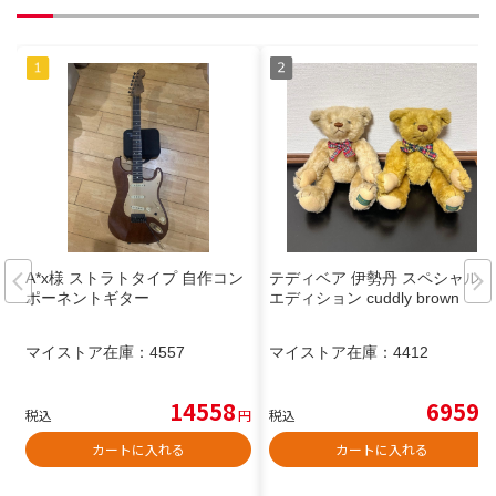
A*x様 ストラトタイプ 自作コン
テディベア 伊勢丹 スペシャル
ポーネントギター
エディション cuddly brown
マイストア在庫：
4557
マイストア在庫：
4412
14558
6959
税込
円
税込
円
カートに入れる
カートに入れる