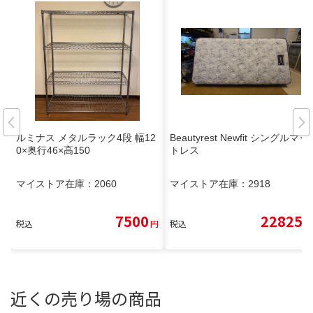
ルミナス メタルラック4段 幅12
Beautyrest Newfit シングルマッ
0×奥行46×高150
トレス
マイストア在庫：
2060
マイストア在庫：
2918
7500
22825
税込
円
税込
円
近くの売り場の商品