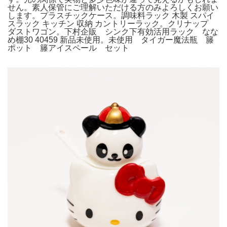
せん。素人保管にご理解いただける方のみよろしくお願い
します。プラスチックケース。調味料ラック 木製 スパイ
スラック キッチン 収納 カントリーラック。クリナップ
ダストワゴン。下村企販 シンク下有効活用ラック なな
め棚30 40459 新品未使用。未使用 タイガー魔法瓶 籐
ポット 籐アイスペール セット