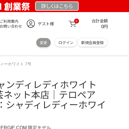
OM 創業祭
詳しくは
こちら
合計金額
ご利用案内
0
ゲスト様
0円
お問い合わせ
変更
ログイン
新規会員登録
ィーホワイト 7号
ャンディレディホワイト
園芸ネット本店｜テロペア
：シャディレディーホワイ
NERGIE.COM 限定モデル