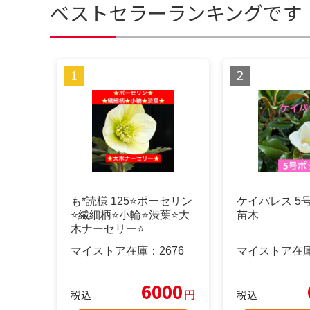
ベストセラーランキングです
も*読様 125⭐️ポーセリン
ケイパレス 5
⭐️繊細柄⭐️小輪⭐️渋葉⭐️大
苗木
木ナーセリー⭐️
マイストア在庫：
2676
マイストア在
6000
円
税込
税込