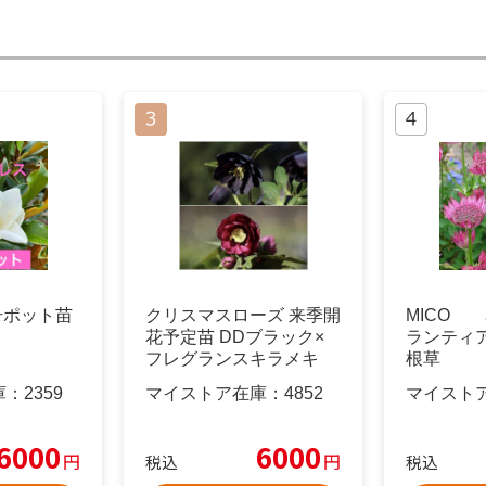
号ポット苗
クリスマスローズ 来季開
MICO
花予定苗 DDブラック×
ランティ
フレグランスキラメキ
根草
庫：
2359
マイストア在庫：
4852
マイスト
6000
6000
円
円
税込
税込