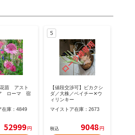
 花苗 アスト
【値段交渉可】ビカクシ
ア ローマ 宿
ダ／大株／ベイチー✕ウ
ィリンキー
ア在庫：
4849
マイストア在庫：
2673
52999
9048
円
円
税込