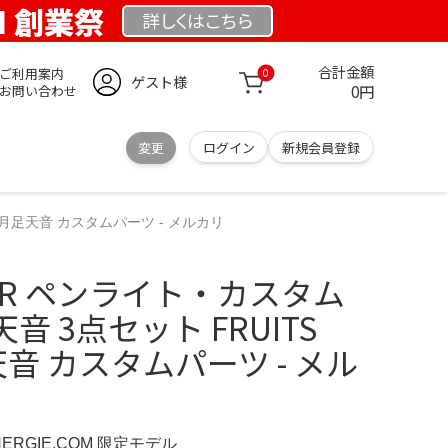
OM 創業祭
詳しくは
こちら
合計金額
ご利用案内
0
ゲスト様
0円
お問い合わせ
変更
ログイン
新規会員登録
R 月足天音 カスタムパーツ - メルカリ
IPPER ペンライト・カスタム
 3点セット FRUITS
足天音 カスタムパーツ - メル
NERGIE.COM 限定モデル