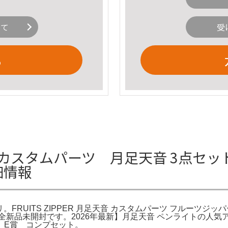
いて
受
る
ト・カスタムパーツ 月足天音 3点セット F
細情報
カリ。FRUITS ZIPPER 月足天音 カスタムパーツ フルーツジッパ
新品未開封です。2026年最新】月足天音 ペンライトの人気ア
Cくじ E賞 コンプセット。