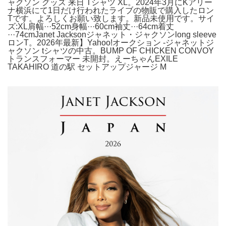
ャクソン グッズ 来日 Tシャツ XL。2024年3月にKアリー
ナ横浜にて1日だけ行われたライブの物販で購入したロン
Tです。よろしくお願い致します。新品未使用です。サイ
ズ:XL肩幅···52cm身幅···60cm袖丈···64cm着丈
···74cmJanet Jacksonジャネット・ジャクソンlong sleeve
ロンT。2026年最新】Yahoo!オークション -ジャネットジ
ャクソン tシャツの中古。BUMP OF CHICKEN CONVOY
トランスフォーマー 未開封。えーちゃんEXILE
TAKAHIRO 道の駅 セットアップジャージ M