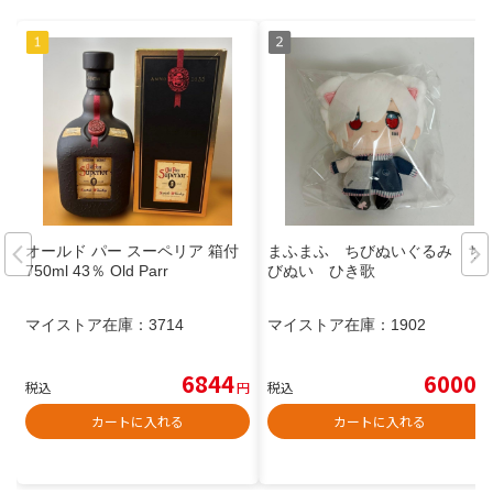
オールド パー スーペリア 箱付
まふまふ ちびぬいぐるみ ち
750ml 43％ Old Parr
びぬい ひき歌
マイストア在庫：
3714
マイストア在庫：
1902
6844
6000
税込
円
税込
円
カートに入れる
カートに入れる