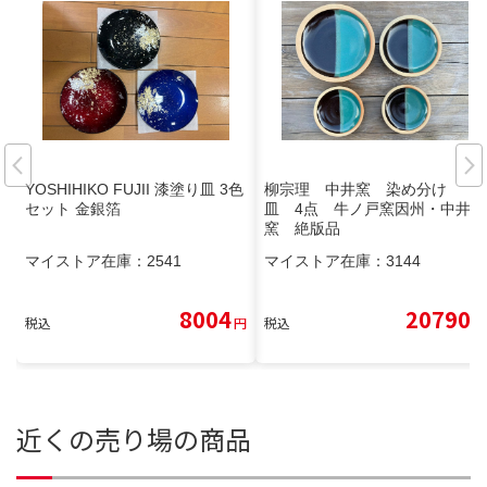
YOSHIHIKO FUJII 漆塗り皿 3色
柳宗理 中井窯 染め分け
セット 金銀箔
皿 4点 牛ノ戸窯因州・中井
窯 絶版品
マイストア在庫：
2541
マイストア在庫：
3144
8004
20790
税込
円
税込
円
近くの売り場の商品