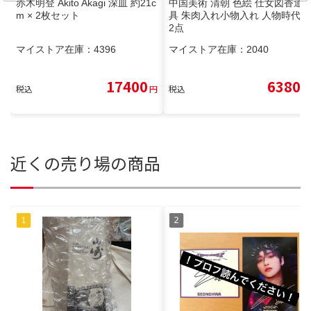
赤木明登 Akito Akagi 深皿 約21c
中国美術 清朝 色絵 仕女図香道
m × 2枚セット
具 朱肉入れ小物入れ 人物時代物
2点
マイストア在庫：
4396
マイストア在庫：
2040
17400
6380
税込
円
税込
円
近くの売り場の商品