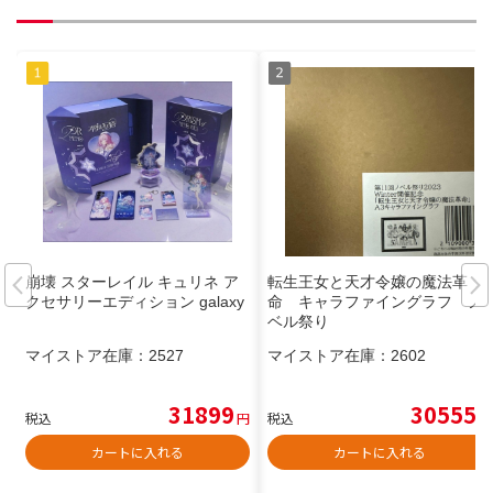
崩壊 スターレイル キュリネ ア
転生王女と天才令嬢の魔法革
クセサリーエディション galaxy
命 キャラファイングラフ ノ
ベル祭り
マイストア在庫：
2527
マイストア在庫：
2602
31899
30555
税込
円
税込
円
カートに入れる
カートに入れる