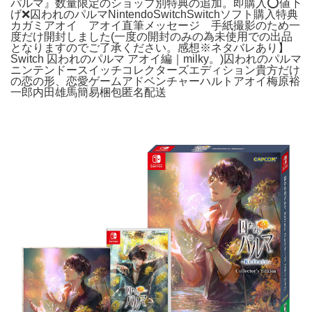
パルマ』数量限定のショップ別特典の追加。即購入⭕️値下
げ❌️囚われのパルマNintendoSwitchSwitchソフト購入特典
カガミアオイ アオイ直筆メッセージ 手紙撮影のため一
度だけ開封しました(一度の開封のみの為未使用での出品
となりますのでご了承ください。感想※ネタバレあり】
Switch 囚われのパルマ アオイ編｜milky。)囚われのパルマ
ニンテンドースイッチコレクターズエディション貴方だけ
の恋の形、恋愛ゲームアドベンチャーハルトアオイ梅原裕
一郎内田雄馬簡易梱包匿名配送