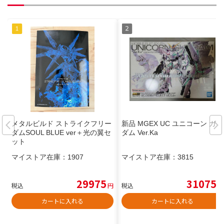
メタルビルド ストライクフリー
新品 MGEX UC ユニコーン ガン
ダムSOUL BLUE ver＋光の翼セ
ダム Ver.Ka
ット
マイストア在庫：
1907
マイストア在庫：
3815
29975
31075
税込
円
税込
円
カートに入れる
カートに入れる