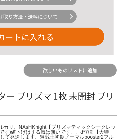
け取り方法・送料について
カートに入れる
欲しいものリストに追加
ー プリズマ 1枚 未開封 プリ
メルカリ。NAsHKnight【プリズマティックシークレッ
能です)値下げはする気は無いです。。d*7様 【大特
発送します。遊戯王初期ノーマルbooster2フル