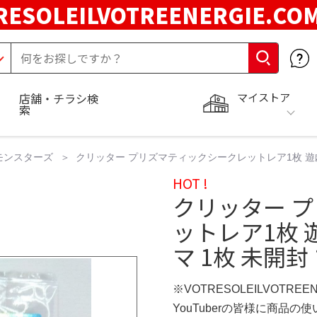
RESOLEILVOTREENERGIE.C
マイストア
店舗・チラシ検
索
モンスターズ
クリッター プリズマティックシークレットレア1枚 遊戯王
HOT !
クリッター 
ットレア1枚 
マ 1枚 未開封
※VOTRESOLEILVOTREE
YouTuberの皆様に商品