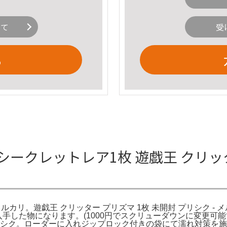
いて
受
る
ークレットレア1枚 遊戯王 クリッタ
 メルカリ。遊戯王 クリッター プリズマ 1枚 未開封 プリシク - 
して入手した物になります。(1000円でスクリューダウンに変更可
シク。ローダーに入れジップロック付きの袋にて濡れ対策を施して