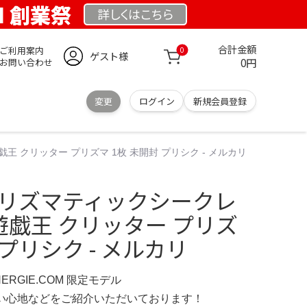
OM 創業祭
詳しくは
こちら
合計金額
ご利用案内
0
ゲスト様
0円
お問い合わせ
変更
ログイン
新規会員登録
 クリッター プリズマ 1枚 未開封 プリシク - メルカリ
プリズマティックシークレ
遊戯王 クリッター プリズ
 プリシク - メルカリ
NERGIE.COM 限定モデル
の使い心地などをご紹介いただいております！