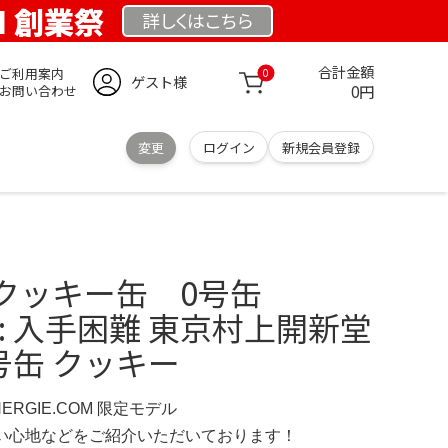
OM 創業祭
詳しくは
こちら
合計金額
ご利用案内
0
ゲスト様
0円
お問い合わせ
変更
ログイン
新規会員登録
クッキー缶 0号缶
.jp: 入手困難 東京村上開新堂
号缶 クッキー
NERGIE.COM 限定モデル
の使い心地などをご紹介いただいております！