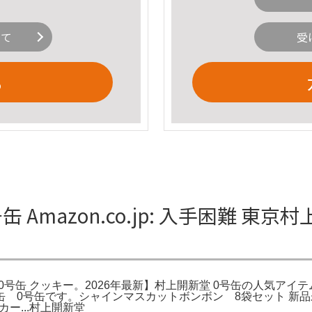
いて
受
る
mazon.co.jp: 入手困難 東京
ッキー 0号缶 クッキー。2026年最新】村上開新堂 0号缶の人気ア
0号缶です。シャインマスカットボンボン 8袋セット 新品未開
ー...村上開新堂