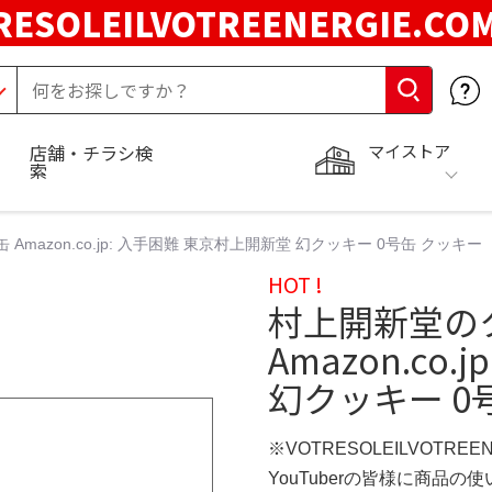
RESOLEILVOTREENERGIE.C
マイストア
店舗・チラシ検
索
mazon.co.jp: 入手困難 東京村上開新堂 幻クッキー 0号缶 クッキー
HOT !
村上開新堂の
Amazon.co
幻クッキー 0
※VOTRESOLEILVOTREE
YouTuberの皆様に商品