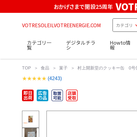
VOT
おかげさまで開設25周年
VOTRESOLEILVOTREENERGIE.COM
カテゴリ一
デジタルチラ
Howto情
覧
シ
報
TOP
食品
菓子
村上開新堂のクッキー缶 0号缶 A
(4243)