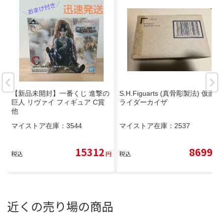
【新品未開封】一番くじ 進撃の
S.H.Figuarts (真骨彫製法) 仮面
巨人 リヴァイ フィギュア C賞
ライダーカイザ
他
マイストア在庫：
3544
マイストア在庫：
2537
15312
8699
税込
円
税込
円
近くの売り場の商品