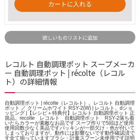
カートに入れる
欲しいものリストに追加
レコルト 自動調理ポット スープメーカ
ー 自動調理ポット | récolte（レコル
ト）の詳細情報
自動調理ポット | récolte（レコルト）。レコルト 自動調理
ポット ／ クリームホワイト RSY-2(W) | レコルト。dショ
ッピング |【レシピ＋特典付】レコルト 自動調理ポット 正
規品。recolte レコルト 自動調理ポット RSY-2落ち着
いたらカラーが素敵なお品です スープ作りで5回ほど使用
使用回数少なく美品ですパッキンが一部欠け・色が付いて
しまっておりますが、動作には影響ないです動作確認済で
す全て揃っていますブラシ・計量スプーン未使用です説明