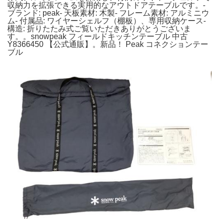
収納力を拡張できる実用的なアウトドアテーブルです。-
ブランド: peak- 天板素材: 木製- フレーム素材: アルミニウ
ム- 付属品: ワイヤーシェルフ（棚板）、専用収納ケース-
構造: 折りたたみ式ご覧いただきありがとうございま
す。。snowpeak フィールドキッチンテーブル 中古
Y8366450 【公式通販】。新品！ Peak コネクションテー
ブル