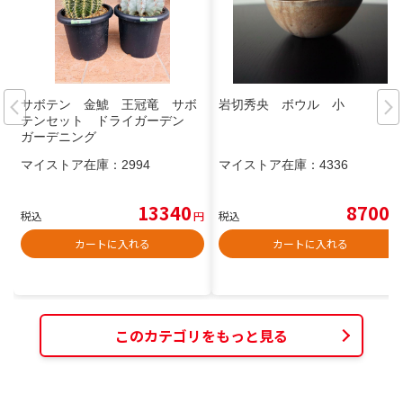
サボテン 金鯱 王冠竜 サボ
岩切秀央 ボウル 小
テンセット ドライガーデン
ガーデニング
マイストア在庫：
2994
マイストア在庫：
4336
13340
8700
税込
円
税込
円
カートに入れる
カートに入れる
このカテゴリをもっと見る