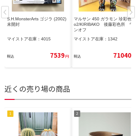
S.H.MonsterArts ゴジラ (2002)
マルサン 450 ガラモン 珍彩色N
未開封
o2/KIRIBAKO 後藤彩色所 ワ
ンオフ
マイストア在庫：
4015
マイストア在庫：
1342
7539
71040
税込
円
税込
円
近くの売り場の商品