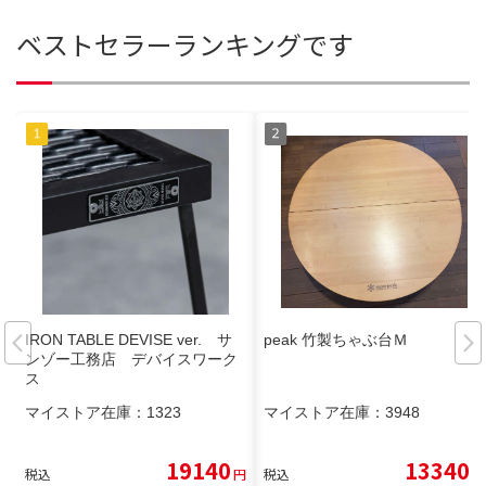
ベストセラーランキングです
IRON TABLE DEVISE ver. サ
peak 竹製ちゃぶ台Ｍ
ンゾー工務店 デバイスワーク
ス
マイストア在庫：
1323
マイストア在庫：
3948
19140
13340
税込
円
税込
円