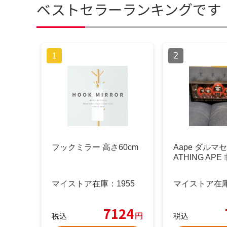
ベストセラーランキングです
フックミラー 高さ60cm
Aape ダルマ
ATHING APE
マイストア在庫：
1955
マイストア在
7124
円
税込
税込