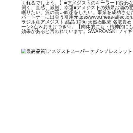
くれるでしょう。】■アメジストのキーワード酔わ
開く、直感、威厳、幸運■アメジストの効果お酒の
眠りたい、質の高い瞑想をしたい、事業を成功させ
パートナーに出会う引用元ttps://www.rheas-affection.c
ラジル産アメジスト 結晶 106g 天然石販売 名
ーン2点＆おまけつき♡。【肉体的にも・精神的に
効果があると言われています。SWAROVSKI フィギュリン