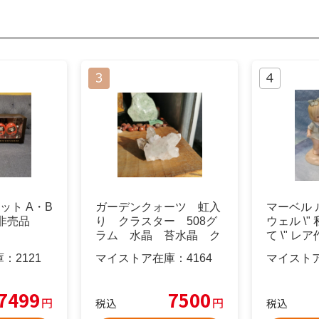
セット A・B
ガーデンクォーツ 虹入
マーベル 
 非売品
り クラスター 508グ
ウェル \
ラム 水晶 苔水晶 ク
て \" レ
リスタル
庫：
2121
マイストア在庫：
4164
マイスト
7499
7500
円
円
税込
税込