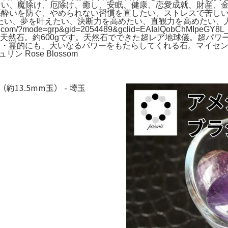
ない、魔除け、厄除け、癒し、安眠、健康、恋愛成就、財産、
悪酔いを防ぐ、やめられない習慣を直したい、ストレスで苦し
たい、夢を叶えたい、決断力を高めたい、直観力を高めたい、
om/?mode=grp&gid=2054489&gclid=EAIaIQobChMIpeGY8
取貴石 天然石。約600gです。天然石でできた超レア地球儀。超
も・霊的にも、大いなるパワーをもたらしてくれる石。マイセ
 Rose Blossom