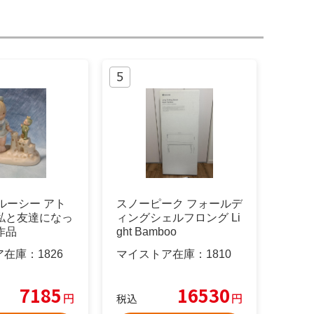
ルーシー アト
スノーピーク フォールデ
" 私と友達になっ
ィングシェルフロング Li
ア作品
ght Bamboo
ア在庫：
1826
マイストア在庫：
1810
7185
16530
円
円
税込