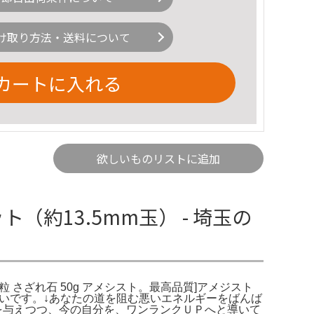
け取り方法・送料について
カートに入れる
欲しいものリストに追加
約13.5mm玉） - 埼玉の
粒 さざれ石 50g アメシスト。最高品質]アメジスト
れいです。↓あなたの道を阻む悪いエネルギーをばんば
を与えつつ、今の自分を、ワンランクＵＰへと導いて