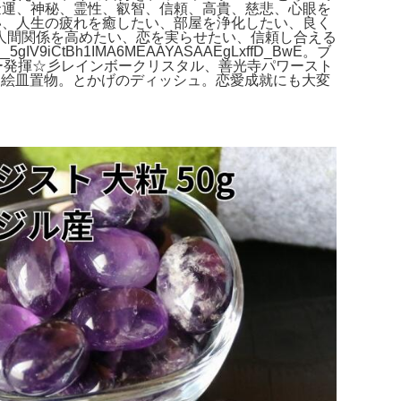
金運、神秘、霊性、叡智、信頼、高貴、慈悲、心眼を
い、人生の疲れを癒したい、部屋を浄化したい、良く
人間関係を高めたい、恋を実らせたい、信頼し合える
L__5gIV9iCtBh1IMA6MEAAYASAAEgLxffD_BwE。ブ
パワー発揮☆彡レインボークリスタル、善光寺パワースト
ン絵皿置物。とかげのディッシュ。恋愛成就にも大変