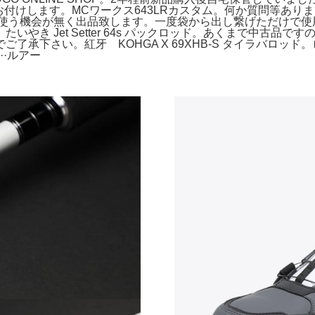
をお付けします。MCワークス643LRカスタム。何か質問等あ
式通販。使う機会が無く出品致します。一度袋から出し繋げただけで
やき Jet Setter 64s パックロッド。あくまで中古品
。紅牙 KOHGA X 69XHB-S タイラバロッド。ロッド 21Gra
··ルアー