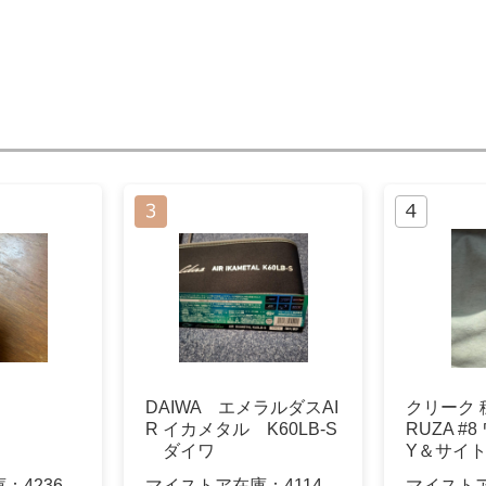
DAIWA エメラルダスAI
クリーク 穂
R イカメタル K60LB-S
RUZA #
ダイワ
Y＆サイ
庫：
4236
マイストア在庫：
4114
マイスト