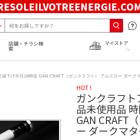
RESOLEILVOTREENERGIE.C
マイストア
店舗・チラシ検
索
今日18時迄 GAN CRAFT（ガンクラフト） アルスロー ダークマター 
HOT !
ガンクラフト
品未使用品 
GAN CRAF
ー ダークマター 