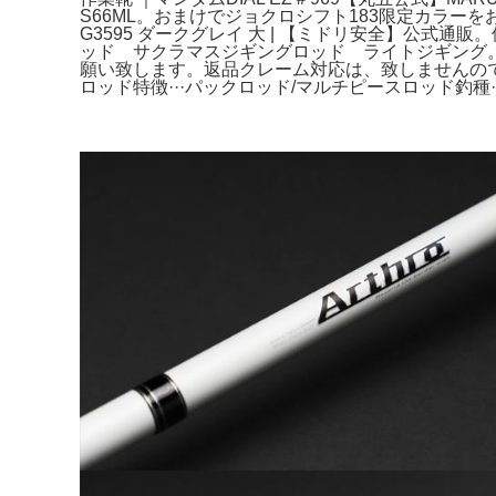
S66ML。おまけでジョクロシフト183限定カラー
G3595 ダークグレイ 大 | 【ミドリ安全】公
ッド サクラマスジギングロッド ライトジギング。たい
願い致します。返品クレーム対応は、致しませんのでご了承下さい
ロッド特徴···パックロッド/マルチピースロッド釣種·