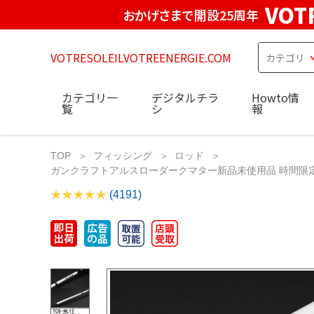
VOT
おかげさまで開設25周年
VOTRESOLEILVOTREENERGIE.COM
カテゴリ一
デジタルチラ
Howto情
覧
シ
報
TOP
フィッシング
ロッド
ガンクラフトアルスローダークマター新品未使用品 時間限定値下げ
(4191)