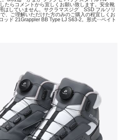
りましたらコメントから宜しくお願い致します。安全靴
使用はしていません。サクラマスジグ SSD フルソリ
ですので、ご理解いただけた方のみのご購入の程宜しくお
ppler BB Type LJ S63-2。形式···ベイト