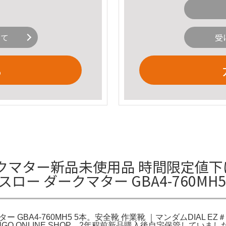
いて
受
る
マター新品未使用品 時間限定値下げ今
ロー ダークマター GBA4-760MH
 GBA4-760MH5 5本。安全靴 作業靴 ｜マンダムDIAL EZ＃
UGO ONLINE SHOP。2年程前新品購入後自宅保管していまし