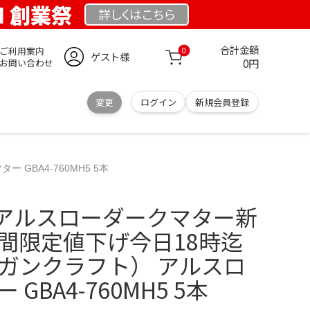
OM 創業祭
詳しくは
こちら
合計金額
ご利用案内
0
ゲスト様
0円
お問い合わせ
変更
ログイン
新規会員登録
GBA4-760MH5 5本
アルスローダークマター新
時間限定値下げ今日18時迄
T（ガンクラフト） アルスロ
GBA4-760MH5 5本