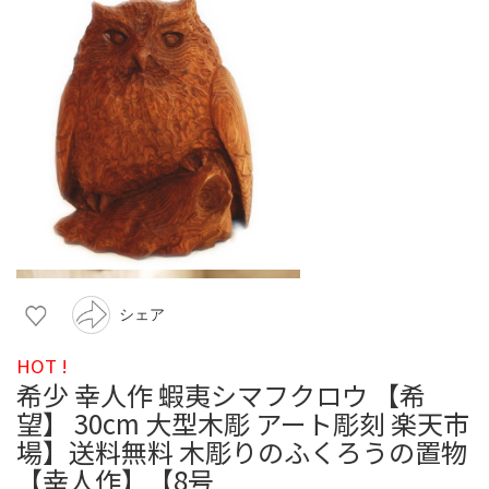
シェア
HOT !
希少 幸人作 蝦夷シマフクロウ 【希
望】 30cm 大型木彫 アート彫刻 楽天市
場】送料無料 木彫りのふくろうの置物
【幸人作】【8号