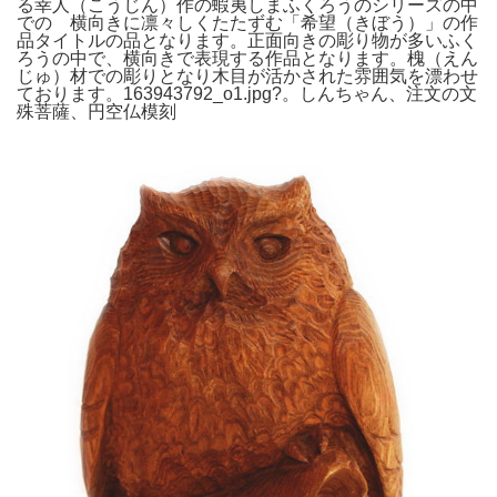
る幸人（こうじん）作の蝦夷しまふくろうのシリーズの中
での 横向きに凛々しくたたずむ「希望（きぼう）」の作
品タイトルの品となります。正面向きの彫り物が多いふく
ろうの中で、横向きで表現する作品となります。槐（えん
じゅ）材での彫りとなり木目が活かされた雰囲気を漂わせ
ております。163943792_o1.jpg?。しんちゃん、注文の文
殊菩薩、円空仏模刻