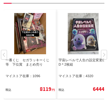
一番くじ セガラッキーくじ
宇宙レベルで人生の設定変更DV
等 下位賞 まとめ売り
D＊2枚組
マイストア在庫：
1096
マイストア在庫：
4320
8119
6444
税込
円
税込
円