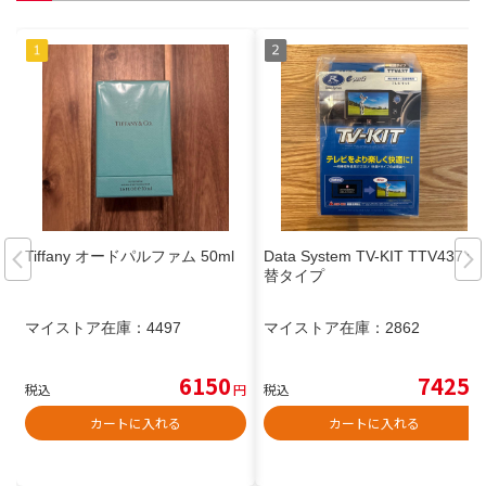
Tiffany オードパルファム 50ml
Data System TV-KIT TTV437 切
替タイプ
マイストア在庫：
4497
マイストア在庫：
2862
6150
7425
税込
円
税込
円
カートに入れる
カートに入れる