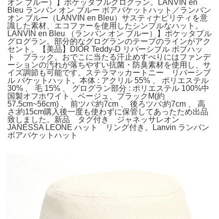
オン ブルー）】ポケッタブルグログラン。LANVIN en
Bleu ランバン オン ブルー ボアバケットハット／ランバン
オン ブルー（LANVIN en Bleu）サスティナビリティを意
識した素材、エコファーを使用したシンプルなハット。
LANVIN en Bleu （ランバン オン ブルー）】ポケッタブル
グログラン。部分的なグログランのテープのラインがアク
セント。【美品】DIOR Teddy-D リバーシブル ボブハッ
ト ブラック。おでこに当たる汗止めすべりにはファンデ
ーションの汚れが落ちやすい抗菌・防臭素材を使用し、サ
イズ調節も可能です。ステラマッカートニー リバーシブ
ル バケットハット。本体 : アクリル 55% 、 ポリエステル
30% 、 毛 15% 、 グログラン部分 : ポリエステル 100%中
国製オフホワイト、ベージュ、ブラックM(約
57.5cm~56cm) 、 前ツバ:約7cm 、 後ろツバ:約7cm 、 高
さ:約15cm購入後一度も使わずに保管してあったため出品
致しました。新品 タグ付き ジャネッサレオン
JANESSA LEONE ハット リング付き。Lanvin ランバン
ボアバケットハット