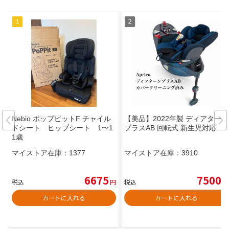
Nebio ポップピットF チャイル
【美品】2022年製 ディアターン
ドシート ヒップシート 1〜1
プラスAB 回転式 新生児対応
1歳
マイストア在庫：
1377
マイストア在庫：
3910
6675
7500
税込
円
税込
円
カートに入れる
カートに入れる