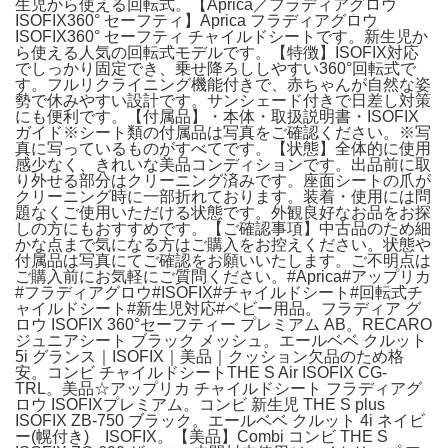
生児から使える回転式。【Aprica／フラディアグロウ
ISOFIX360° セーフティ】Aprica フラディアグロウ
ISOFIX360° セーフティ チャイルドシートです。新生児か
ら使える人気の回転式モデルです。【特徴】ISOFIX対応
でしっかり固定でき、乗せ降ろししやすい360°回転式で
す。フルリクライニング機能付きで、赤ちゃんが自然な姿
勢で休みやすい設計です。サンシェード付きで日差し対策
にも便利です。【付属品】・本体・取扱説明書・ISOFIX
ガイド※シート類の付属品は写真をご確認ください。※写
真に写っているものがすべてです。【状態】全体的に使用
感少なく、きれいな美品コンディションです。出品前に取
り外せる部分はクリーニング済みです。座面シートの爪が
クリーニング時に一部折れております。装着・使用には問
題なくご使用いただける状態です。外観良好なお品をお探
しの方にもおすすめです。【ご確認事項】中古品のため細
かな点まで気になる方はご購入をお控えください。状態や
付属品は写真にてご確認をお願いいたします。ご不明点は
ご購入前にお気軽にご質問ください。#Aprica#アップリカ
#フラディアグロウ#ISOFIX#チャイルドシート#回転式チ
ャイルドシート#新生児対応#ベビー用品。フラディア グ
ロウ ISOFIX 360°セーフティー プレミアム AB。RECARO
ジュニアシート ブラック メッシュ。エールベベ クルット
5i グランス｜ISOFIX｜美品｜クッション欠品のため格
安。コンビ チャイルドシートTHE S Air ISOFIX CG-
TRL。美品☆アップリカ チャイルドシート フラディアグ
ロウ ISOFIXプレミアム。​コンビ 新生児 THE S plus
ISOFIX ZB-750 ブラック。エールベベ クルット 4i ネイビ
ー(幌付き) ISOFIX。【美品】Combi コンビ THE S