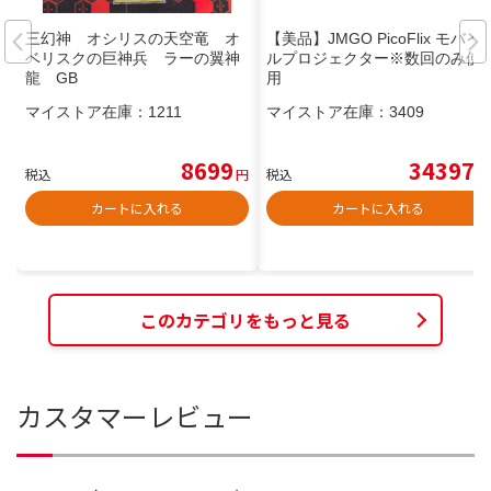
三幻神 オシリスの天空竜 オ
【美品】JMGO PicoFlix モバイ
ベリスクの巨神兵 ラーの翼神
ルプロジェクター※数回のみ使
龍 GB
用
マイストア在庫：
1211
マイストア在庫：
3409
8699
34397
税込
円
税込
円
カートに入れる
カートに入れる
このカテゴリをもっと見る
カスタマーレビュー