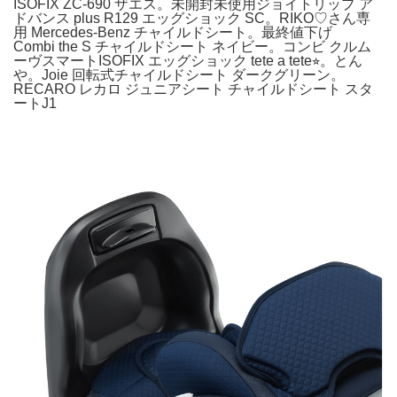
ISOFIX ZC-690 ザエス。未開封未使用ジョイトリップ ア
ドバンス plus R129 エッグショック SC。RIKO♡さん専
用 Mercedes-Benz チャイルドシート。最終値下げ
Combi the S チャイルドシート ネイビー。コンビ クルム
ーヴスマートISOFIX エッグショック tete a tete⭐︎。とん
や。Joie 回転式チャイルドシート ダークグリーン。
RECARO レカロ ジュニアシート チャイルドシート スタ
ートJ1