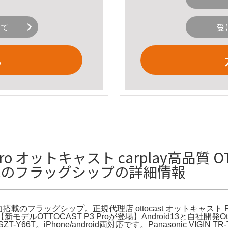
いて
受
る
 オットキャスト carplay高品質 OTTOA
搭載のフラッグシップの詳細情報
I出力搭載のフラッグシップ。正規代理店 ottocast オットキャスト P3 PR
B。【新モデルOTTOCAST P3 Proが登場】Android13と自社開
6T。iPhone/android両対応です。Panasonic VIGIN 