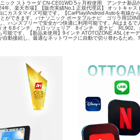
ック ストラーダ CN-CE01WD 5ヶ月程使用 アンテナ新品付
図データ2024年。楽天市場】【販売実績No.1 正規代理店】 オットキャ
タマイズ可能です。【CarPlay/Android Autoを有
にすることができます。パナソニック ポータブルナビ ゴリラ用1DIN取付キ
対応し、ハンズフリーで安全かつ快適に利用可能です。AIはまる
 6.8インチ。カロッツェリア 8インチ 楽ナビ RL90
です。【新品未使用】9インチ ATOTOZONE A5L (オ
SIMが自動接続し、最適なネットワークに自動で切り替わるため