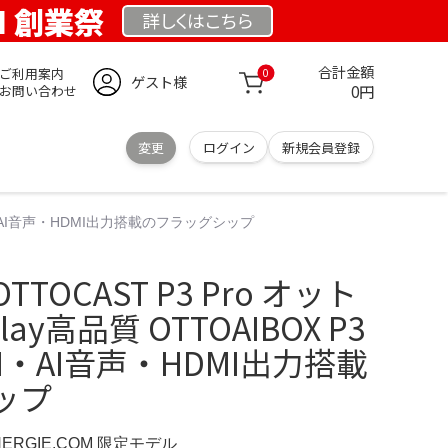
OM 創業祭
詳しくは
こちら
合計金額
ご利用案内
0
ゲスト様
0円
お問い合わせ
変更
ログイン
新規会員登録
 RAM・AI音声・HDMI出力搭載のフラッグシップ
OCAST P3 Pro オット
ay高品質 OTTOAIBOX P3
 RAM・AI音声・HDMI出力搭載
ップ
NERGIE.COM 限定モデル