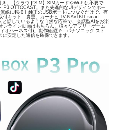
き。【クラウドSIM】SIMカードやWi-Fiは不要で
スト P3 OTTOCAST。また先進的なUIデザインでホー
線から無線に転換】純正のUSBポートにつなぐだけで、有
ット 貴重。カーナビ TV-NAVI KIT smart
で人と話しているような自然な応答で、会話型AIをお楽
2。オンライン動画はもちろん、様々なアプリ・ゲーム
ーディオハーネス付)。動作確認済 パナソニック スト
、常に安定した通信を確保できます。