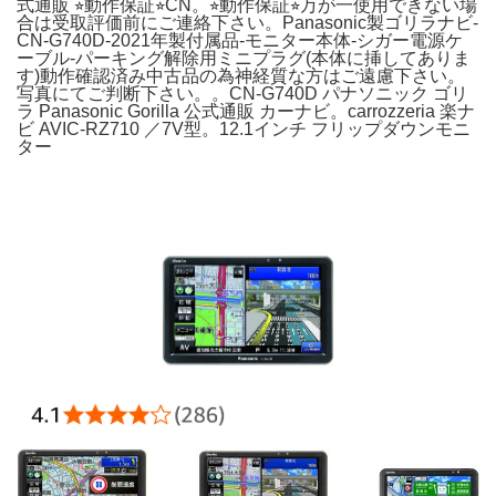
式通販 ⭐︎動作保証⭐︎CN。⭐︎動作保証⭐︎万が一使用できない場
合は受取評価前にご連絡下さい。Panasonic製ゴリラナビ-
CN-G740D-2021年製付属品-モニター本体-シガー電源ケ
ーブル-パーキング解除用ミニプラグ(本体に挿してありま
す)動作確認済み中古品の為神経質な方はご遠慮下さい。
写真にてご判断下さい。。CN-G740D パナソニック ゴリ
ラ Panasonic Gorilla 公式通販 カーナビ。carrozzeria 楽ナ
ビ AVIC-RZ710 ／7V型。12.1インチ フリップダウンモニ
ター