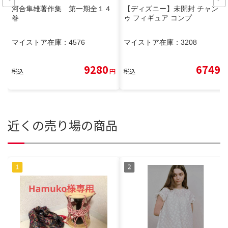
河合隼雄著作集 第一期全１４
【ディズニー】未開封 チャンド
巻
ゥ フィギュア コンプ
マイストア在庫：
4576
マイストア在庫：
3208
9280
6749
税込
円
税込
円
近くの売り場の商品