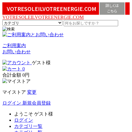
詳しくは
VOTRESOLEILVOTREENERGIE.COM
こちら
VOTRESOLEILVOTREENERGIE.COM
ご利用案内
お問い合わせ
ゲスト様
0
合計金額
0円
マイストア
変更
ログイン
新規会員登録
ようこそ
ゲスト様
ログイン
カテゴリ一覧