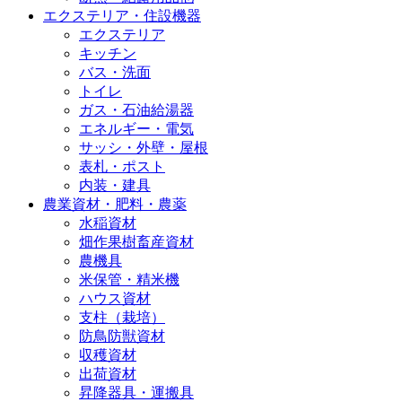
エクステリア・住設機器
エクステリア
キッチン
バス・洗面
トイレ
ガス・石油給湯器
エネルギー・電気
サッシ・外壁・屋根
表札・ポスト
内装・建具
農業資材・肥料・農薬
水稲資材
畑作果樹畜産資材
農機具
米保管・精米機
ハウス資材
支柱（栽培）
防鳥防獣資材
収穫資材
出荷資材
昇降器具・運搬具