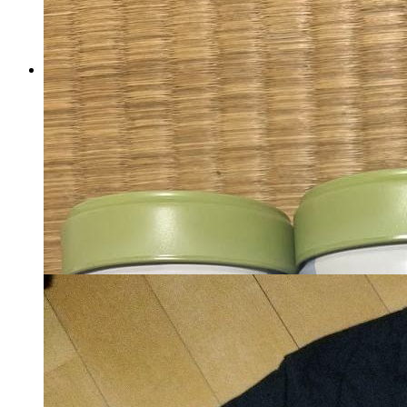
GIVENCHY ソワン ノワー
ル UVコンパクト 新品未
使用
マイストア在庫：
1207
税込
5915
円
カートに入れる