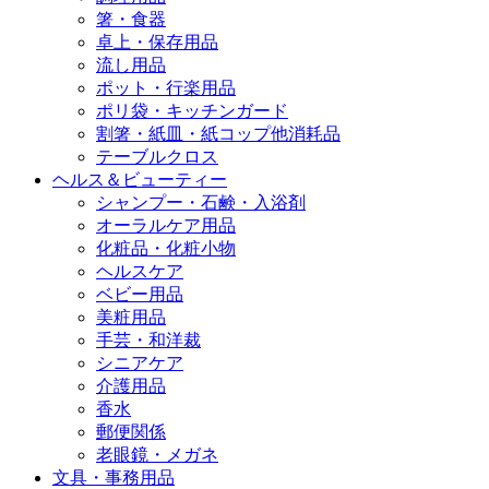
箸・食器
卓上・保存用品
流し用品
ポット・行楽用品
ポリ袋・キッチンガード
割箸・紙皿・紙コップ他消耗品
テーブルクロス
ヘルス＆ビューティー
シャンプー・石鹸・入浴剤
オーラルケア用品
化粧品・化粧小物
ヘルスケア
ベビー用品
美粧用品
手芸・和洋裁
シニアケア
介護用品
香水
郵便関係
老眼鏡・メガネ
文具・事務用品