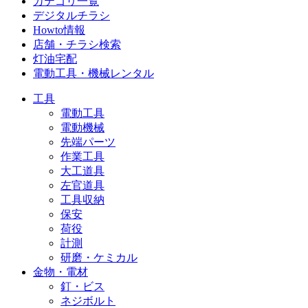
カテゴリ一覧
デジタルチラシ
Howto情報
店舗・チラシ検索
灯油宅配
電動工具・機械レンタル
工具
電動工具
電動機械
先端パーツ
作業工具
大工道具
左官道具
工具収納
保安
荷役
計測
研磨・ケミカル
金物・電材
釘・ビス
ネジボルト