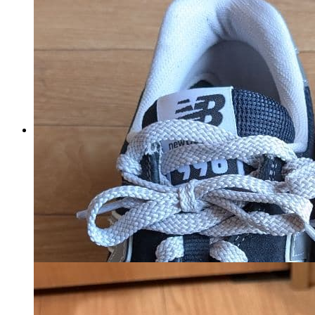
靴 Nike Air Force 1 FLYEASE
US 9
マイストア在庫：
3073
税込
7733
円
カートに入れる