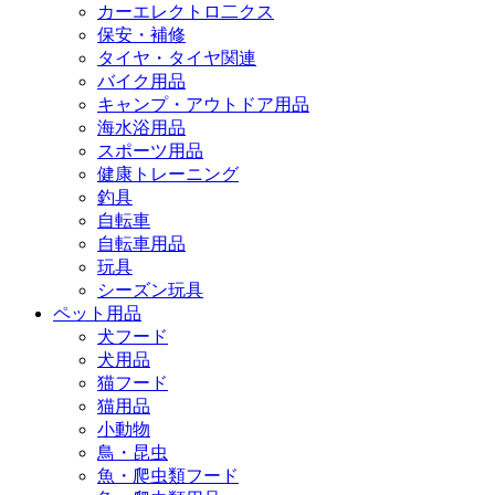
カーエレクトロ二クス
保安・補修
タイヤ・タイヤ関連
バイク用品
キャンプ・アウトドア用品
海水浴用品
スポーツ用品
健康トレーニング
釣具
自転車
自転車用品
玩具
シーズン玩具
ペット用品
犬フード
犬用品
猫フード
猫用品
小動物
鳥・昆虫
魚・爬虫類フード