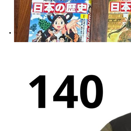
抹茶 丸久小山園 YUGEN
×3抹茶 缶40g
マイストア在庫：
1647
税込
8061
円