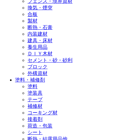
フェンス・境界資材
換気・煙突
合板
製材
断熱・石膏
内装建材
建具・床材
養生用品
ＤＩＹ木材
セメント・砂・砂利
ブロック
外構資材
塗料・補修剤
塗料
塗装具
テープ
補修材
コーキング材
接着剤
荷造・包装
シート
断熱・結露用品他