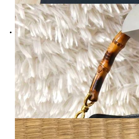
SaintLaurent スニーカー カモ
フラ エディスリマン サン
ローラン
マイストア在庫：
3946
税込
11020
円
カートに入れる