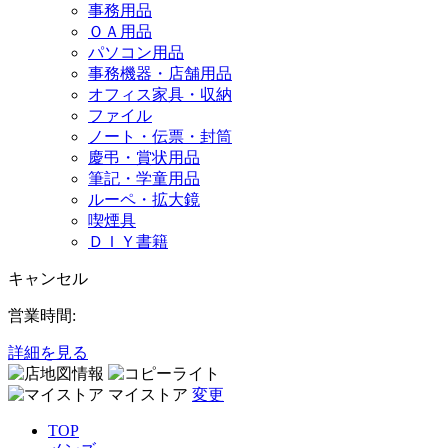
事務用品
ＯＡ用品
パソコン用品
事務機器・店舗用品
オフィス家具・収納
ファイル
ノート・伝票・封筒
慶弔・賞状用品
筆記・学童用品
ルーペ・拡大鏡
喫煙具
ＤＩＹ書籍
キャンセル
営業時間:
詳細を見る
マイストア
変更
TOP