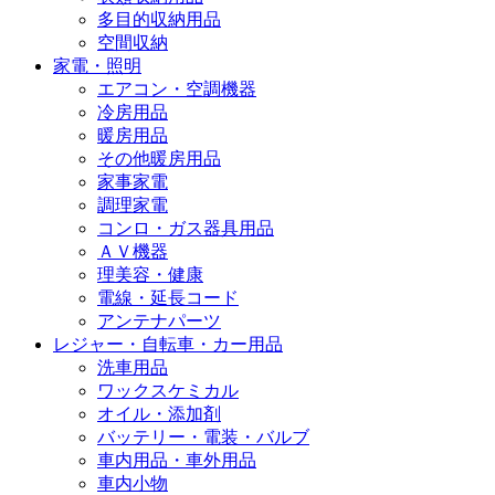
多目的収納用品
空間収納
家電・照明
エアコン・空調機器
冷房用品
暖房用品
その他暖房用品
家事家電
調理家電
コンロ・ガス器具用品
ＡＶ機器
理美容・健康
電線・延長コード
アンテナパーツ
レジャー・自転車・カー用品
洗車用品
ワックスケミカル
オイル・添加剤
バッテリー・電装・バルブ
車内用品・車外用品
車内小物