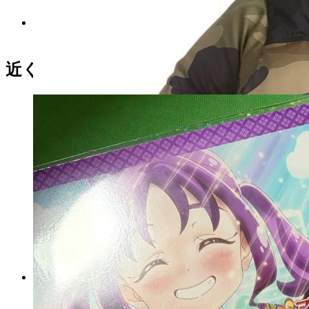
【nana@古着格安セール】
HYSTERIC GLAMOUR T
シャツ
近くの売り場の商品
マイストア在庫：
2716
税込
6000
円
角川まんが学習シリーズ 日本
の歴史 全15巻セット 箱付き 書