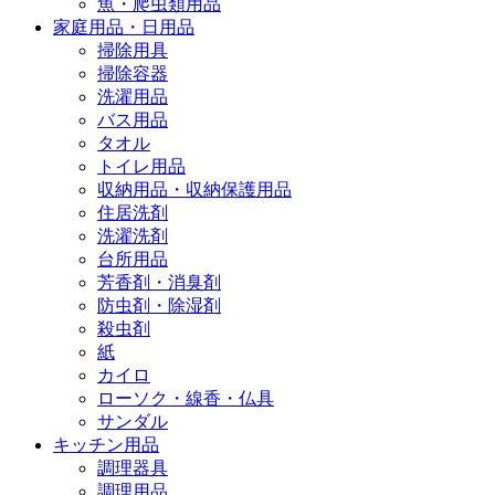
魚・爬虫類用品
家庭用品・日用品
掃除用具
掃除容器
洗濯用品
バス用品
タオル
トイレ用品
収納用品・収納保護用品
住居洗剤
洗濯洗剤
台所用品
芳香剤・消臭剤
防虫剤・除湿剤
殺虫剤
紙
カイロ
ローソク・線香・仏具
サンダル
キッチン用品
調理器具
調理用品