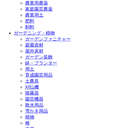
農業用農薬
家庭園芸農薬
農業用土
肥料
飼料
ガーデニング・植物
ガーデンファニチャー
庭園資材
屋外床材
ガーデン装飾
鉢・プランター
用土
育成園芸用品
土農具
刈払機
噴霧器
園芸機器
散水用品
雪かき用品
植物
種