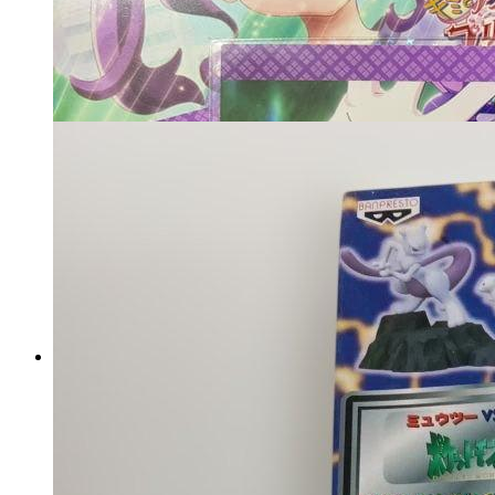
き込みなし学習漫画
マイストア在庫：
2488
税込
6000
円
美品 ノースフェイス ヌプシジ
ャケット NDJ91863 キッズ
マイストア在庫：
4298
税込
7482
円