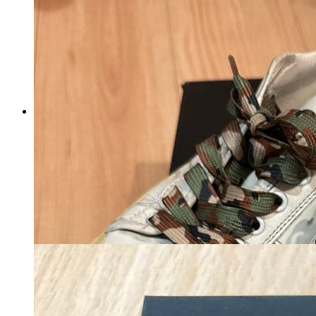
アディダス スーパースター
82
マイストア在庫：
1964
税込
6380
円
カートに入れる