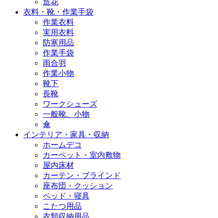
造花
衣料・靴・作業手袋
作業衣料
実用衣料
防寒用品
作業手袋
雨合羽
作業小物
靴下
長靴
ワークシューズ
一般靴、小物
傘
インテリア・家具・収納
ホームデコ
カーペット・室内敷物
屋内床材
カーテン・ブラインド
座布団・クッション
ベッド・寝具
こたつ用品
衣類収納用品