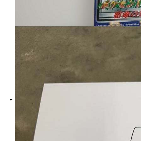
キミとアイドルプリキュア
Blu-ray全巻購入特典 キュアキ
ュンキュンセット
マイストア在庫：
2602
税込
7540
円