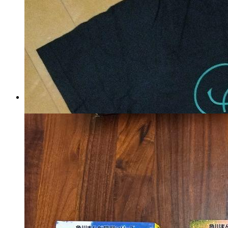
グッチ ハンドバッグ レザー バ
ンブー 肩掛け ブラック
マイストア在庫：
1050
税込
8410
円