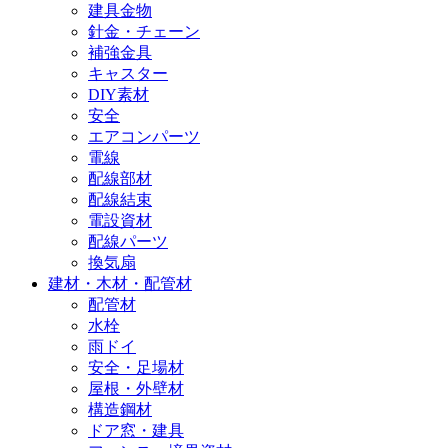
建具金物
針金・チェーン
補強金具
キャスター
DIY素材
安全
エアコンパーツ
電線
配線部材
配線結束
電設資材
配線パーツ
換気扇
建材・木材・配管材
配管材
水栓
雨ドイ
安全・足場材
屋根・外壁材
構造鋼材
ドア窓・建具